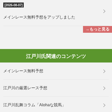
[2026-08-07]
メインレース無料予想をアップしました
→もっと見る
江戸川氏関連のコンテンツ
メインレース無料予想
江戸川の厳選レース予想
江戸川乱舞コラム「Alohaな競馬」