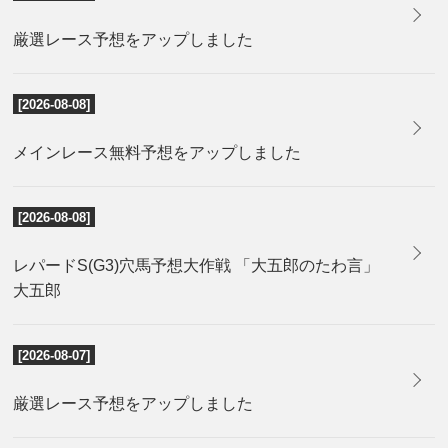
厳選レース予想をアップしました
[2026-08-08]
メインレース無料予想をアップしました
[2026-08-08]
レパードS(G3)穴馬予想大作戦 「大五郎のたわ言」
大五郎
[2026-08-07]
厳選レース予想をアップしました