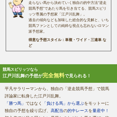
走らない馬から決めていく独自の的中方法“逆走
競馬予想”であたり馬を引き当てる、競馬スピリ
ッツ専属の予想家「江戸川乱舞」。
過去の傾向なども加味した総合的な見解と、いち
競馬ファンとしての純粋な視点も忘れないロマン
派予想家。
得意な予想スタイル：単複・ワイド・三連単 な
ど
競馬スピリッツなら
完全無料
江戸川乱舞の予想が
で見られる！
平凡サラリーマンから、独自の「逆走競馬予想」で競馬
評論家に転身した江戸川乱舞。
「勝つ馬」
ではなく
「負ける馬」から選ぶ
をモットーに
独自の予想を繰り広げ、
高配当
の
的中レース
を
量産中！