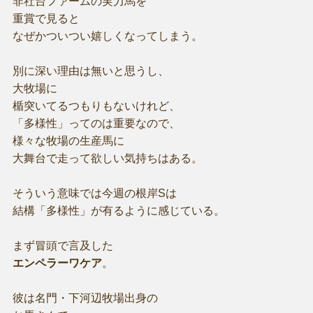
非社台ファームの実力馬を
重賞で見ると
なぜかついつい嬉しくなってしまう。
別に深い理由は無いと思うし、
大牧場に
楯突いてるつもりもないけれど、
「多様性」ってのは重要なので、
様々な牧場の生産馬に
大舞台で走って欲しい気持ちはある。
そういう意味では今週の根岸Sは
結構「多様性」が有るように感じている。
まず冒頭で言及した
エンペラーワケア
。
彼は名門・下河辺牧場出身の