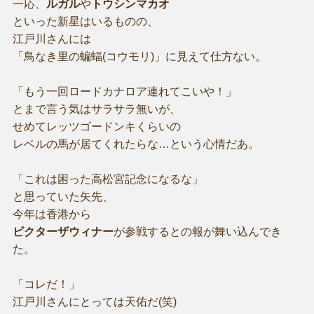
一応、
ルガル
や
トウシンマカオ
といった新星はいるものの、
江戸川さんには
「鳥なき里の蝙蝠(コウモリ)」に見えて仕方ない。
「もう一回ロードカナロア連れてこいや！」
とまで言う気はサラサラ無いが、
せめてレッツゴードンキくらいの
レベルの馬が居てくれたらな…という心情だあ。
「これは困った高松宮記念になるな」
と思っていた矢先、
今年は香港から
ビクターザウィナー
が参戦するとの報が舞い込んでき
た。
「コレだ！」
江戸川さんにとっては天佑だ(笑)