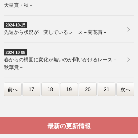
天皇賞・秋－
2024-10-15
先週から状況が一変しているレース－菊花賞－
2024-10-08
春からの構図に変化が無いのか問いかけるレース－
秋華賞－
前へ
17
18
19
20
21
次へ
最新の更新情報