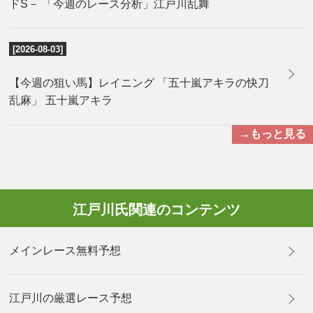
ドS－ 「今週のレース分析」江戸川乱舞
[2026-08-03]
【今週の狙い馬】レイニング 「五十嵐アキラの快刀
乱麻」 五十嵐アキラ
→もっと見る
江戸川氏関連のコンテンツ
メインレース無料予想
江戸川の厳選レース予想