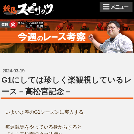
2024-03-19
G1にしては珍しく楽観視しているレ
ース－高松宮記念－
いよいよ春のG1シーズンに突入する。
毎週競馬をやっている身からすると