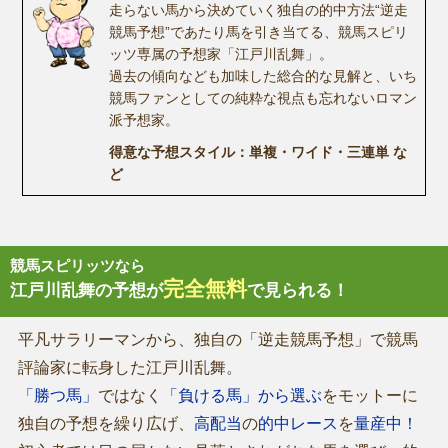
走らない馬から決めていく独自の的中方法“逆走
競馬予想”であたり馬を引き当てる、競馬スピリ
ッツ専属の予想家「江戸川乱舞」。
過去の傾向なども加味した総合的な見解と、いち
競馬ファンとしての純粋な視点も忘れないロマン
派予想家。
得意な予想スタイル：単複・ワイド・三連単 な
ど
競馬スピリッツなら
完全無料
江戸川乱舞の予想が
で見られる！
平凡サラリーマンから、独自の「逆走競馬予想」で競馬
評論家に転身した江戸川乱舞。
「勝つ馬」
ではなく
「負ける馬」から選ぶ
をモットーに
独自の予想を繰り広げ、
高配当
の
的中レース
を
量産中！