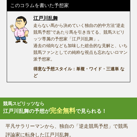
このコラムを書いた予想家
江戸川乱舞
走らない馬から決めていく独自の的中方法“逆走
競馬予想”であたり馬を引き当てる、競馬スピリ
ッツ専属の予想家「江戸川乱舞」。
過去の傾向なども加味した総合的な見解と、いち
競馬ファンとしての純粋な視点も忘れないロマン
派予想家。
得意な予想スタイル：単複・ワイド・三連単 な
ど
競馬スピリッツなら
完全無料
江戸川乱舞の予想が
で見られる！
平凡サラリーマンから、独自の「逆走競馬予想」で競馬
評論家に転身した江戸川乱舞。