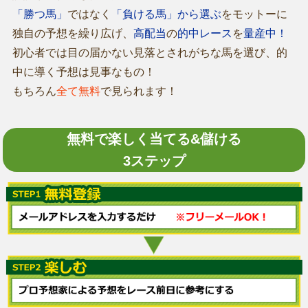
「勝つ馬」
ではなく
「負ける馬」から選ぶ
をモットーに
独自の予想を繰り広げ、
高配当
の
的中レース
を
量産中！
初心者では目の届かない見落とされがちな馬を選び、的
中に導く予想は見事なもの！
もちろん
全て無料
で見られます！
無料で楽しく当てる&儲ける
3ステップ