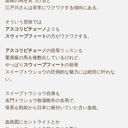
血統の馬を見つけると
江戸川さんは非常にワクワクする傾向にある。
そういう意味では
アスコリピチェーノ
よりも
スウィープフィート
の方がワクワクする。
アスコリピチェーノ
の祖母リッスンも
重賞級の馬を複数出しているけれど、
やっぱり
スウィープフィート
の祖母
スイープトウショウの圧倒的な魅力には絶対に叶わな
い。
スイープトウショウ自身も
名門トウショウ牧場晩年の名馬で、
母系も戦前から日本に根付いていた古い血統。
血統図にセントライトとか