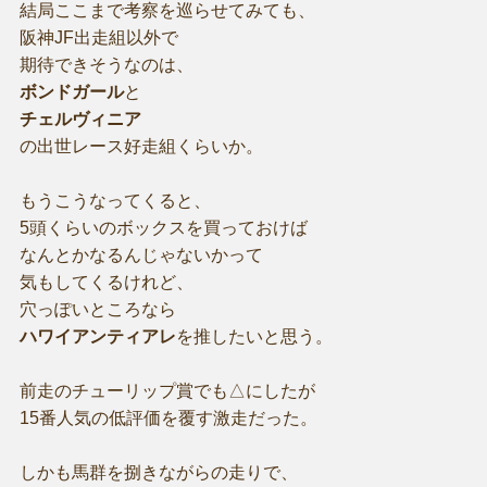
結局ここまで考察を巡らせてみても、
阪神JF出走組以外で
期待できそうなのは、
ボンドガール
と
チェルヴィニア
の出世レース好走組くらいか。
もうこうなってくると、
5頭くらいのボックスを買っておけば
なんとかなるんじゃないかって
気もしてくるけれど、
穴っぽいところなら
ハワイアンティアレ
を推したいと思う。
前走のチューリップ賞でも△にしたが
15番人気の低評価を覆す激走だった。
しかも馬群を捌きながらの走りで、