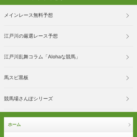
メインレース無料予想
江戸川の厳選レース予想
江戸川乱舞コラム「Alohaな競馬」
馬スピ黒板
競馬場さんぽシリーズ
ホーム