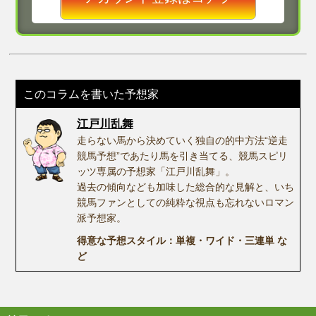
このコラムを書いた予想家
江戸川乱舞
走らない馬から決めていく独自の的中方法“逆走
競馬予想”であたり馬を引き当てる、競馬スピリ
ッツ専属の予想家「江戸川乱舞」。
過去の傾向なども加味した総合的な見解と、いち
競馬ファンとしての純粋な視点も忘れないロマン
派予想家。
得意な予想スタイル：単複・ワイド・三連単 な
ど