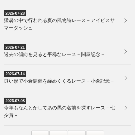
2026-07-28
猛暑の中で行われる夏の風物詩レース－アイビスサ
マーダッシュ－
2026-07-21
過去の傾向を見ると平穏なレース－関屋記念－
2026-07-14
良い形で小倉開催を締めくくるレース－小倉記念－
2026-07-08
今年もなんとかしてあの馬の名前を探すレース－七
夕賞－