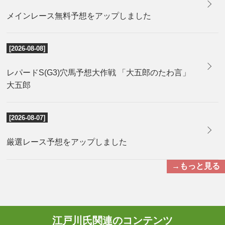
メインレース無料予想をアップしました
[2026-08-08]
レパードS(G3)穴馬予想大作戦 「大五郎のたわ言」
大五郎
[2026-08-07]
厳選レース予想をアップしました
→もっと見る
江戸川氏関連のコンテンツ