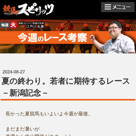
2024-08-27
夏の終わり。若者に期待するレース
－新潟記念－
長かった夏競馬もいよいよ今週が最後。
まだまだ暑いが