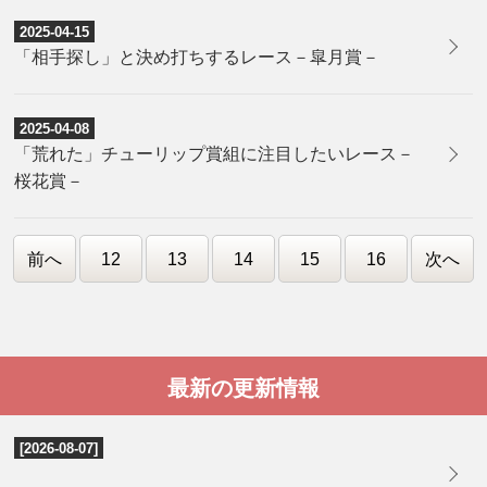
2025-04-15
「相手探し」と決め打ちするレース－皐月賞－
2025-04-08
「荒れた」チューリップ賞組に注目したいレース－
桜花賞－
前へ
12
13
14
15
16
次へ
最新の更新情報
[2026-08-07]