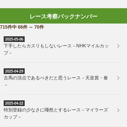
レース考察バックナンバー
715件中 66件 ～ 70件
2025-05-06
下手したらカスリもしないレース－NHKマイルカッ
プ－
2025-04-29
古馬の頂点であるべきだと思うレース－天皇賞・春
－
2025-04-22
特別登録の少なさに唖然とするレース－マイラーズ
カップ－