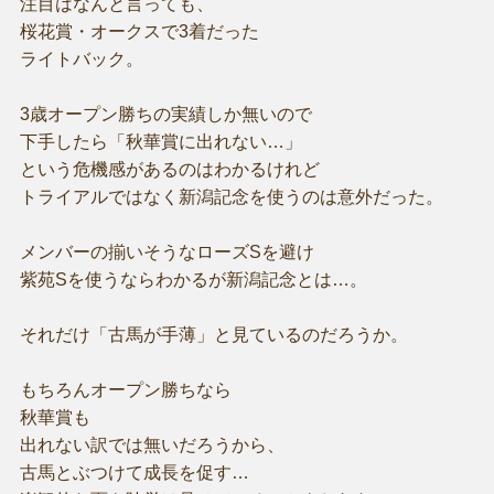
注目はなんと言っても、
桜花賞・オークスで3着だった
ライトバック。
3歳オープン勝ちの実績しか無いので
下手したら「秋華賞に出れない…」
という危機感があるのはわかるけれど
トライアルではなく新潟記念を使うのは意外だった。
メンバーの揃いそうなローズSを避け
紫苑Sを使うならわかるが新潟記念とは…。
それだけ「古馬が手薄」と見ているのだろうか。
もちろんオープン勝ちなら
秋華賞も
出れない訳では無いだろうから、
古馬とぶつけて成長を促す…