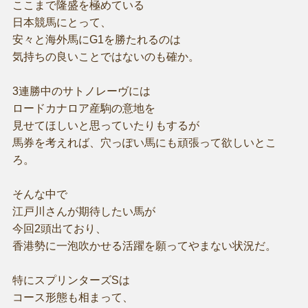
ここまで隆盛を極めている
日本競馬にとって、
安々と海外馬にG1を勝たれるのは
気持ちの良いことではないのも確か。
3連勝中のサトノレーヴには
ロードカナロア産駒の意地を
見せてほしいと思っていたりもするが
馬券を考えれば、穴っぽい馬にも頑張って欲しいとこ
ろ。
そんな中で
江戸川さんが期待したい馬が
今回2頭出ており、
香港勢に一泡吹かせる活躍を願ってやまない状況だ。
特にスプリンターズSは
コース形態も相まって、