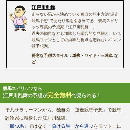
江戸川乱舞
走らない馬から決めていく独自の的中方法“逆走
競馬予想”であたり馬を引き当てる、競馬スピリ
ッツ専属の予想家「江戸川乱舞」。
過去の傾向なども加味した総合的な見解と、いち
競馬ファンとしての純粋な視点も忘れないロマン
派予想家。
得意な予想スタイル：単複・ワイド・三連単 な
ど
競馬スピリッツなら
完全無料
江戸川乱舞の予想が
で見られる！
平凡サラリーマンから、独自の「逆走競馬予想」で競馬
評論家に転身した江戸川乱舞。
「勝つ馬」
ではなく
「負ける馬」から選ぶ
をモットーに