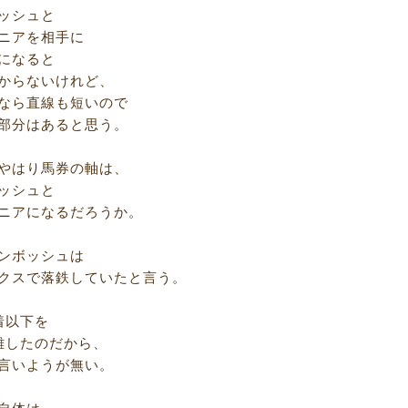
ッシュと
ニアを相手に
になると
からないけれど、
なら直線も短いので
部分はあると思う。
やはり馬券の軸は、
ッシュと
ニアになるだろうか。
ンボッシュは
クスで落鉄していたと言う。
着以下を
離したのだから、
言いようが無い。