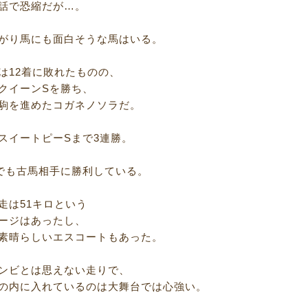
話で恐縮だが…。
がり馬にも面白そうな馬はいる。
は12着に敗れたものの、
クイーンSを勝ち、
駒を進めたコガネノソラだ。
スイートピーSまで3連勝。
でも古馬相手に勝利している。
走は51キロという
ージはあったし、
素晴らしいエスコートもあった。
ンビとは思えない走りで、
の内に入れているのは大舞台では心強い。