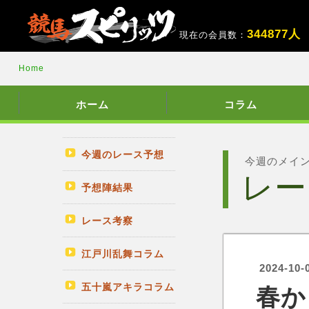
3
4
4
8
7
7
人
現在の会員数：
Home
ホーム
コラム
今週のレース予想
今週のメイ
レー
予想陣結果
レース考察
江戸川乱舞コラム
2024-10-
五十嵐アキラコラム
春か