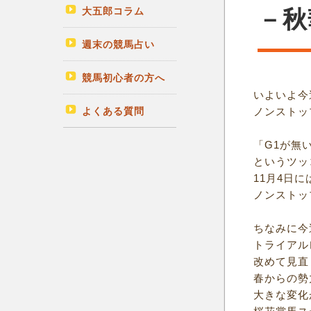
大五郎コラム
－秋
週末の競馬占い
競馬初心者の方へ
いよいよ今
よくある質問
ノンストッ
「G1が無
というツッ
11月4日に
ノンストッ
ちなみに今
トライアル
改めて見直
春からの勢
大きな変化