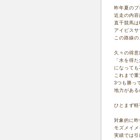
昨年夏のブ
近走の内容
直千競馬は
アイビスサ
この路線の
久々の得意
「水を得た
になっても
これまで重
3つも勝っ
地力がある
ひとまず軽
対象的に昨
モズメイメ
実績では引