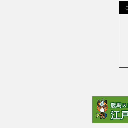
競馬ス
江