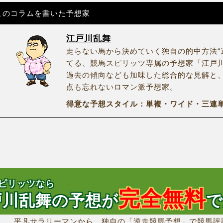
このコラムを書いた予想家
江戸川乱舞
走らない馬から決めていく独自の的中方法“
てる、競馬スピリッツ専属の予想家「江戸
過去の傾向なども加味した総合的な見解と
点も忘れないロマン派予想家。
得意な予想スタイル：単複・ワイド・三連単
ピリッツなら
完全無料
戸川乱舞の予想が
平凡サラリーマンから、独自の「逆走競馬予想」で競馬評