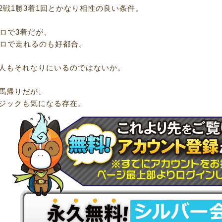
2戦1勝3着1回とかなり相性の良い条件。
キロで3着だが、
キロで走れるのも好都合。
人もそれなりにいるのではないか。
馬帰りだが、
ジックも気になる存在。