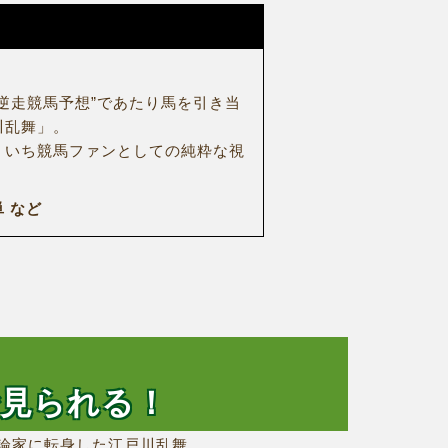
逆走競馬予想”であたり馬を引き当
川乱舞」。
、いち競馬ファンとしての純粋な視
 など
で見られる！
論家に転身した江戸川乱舞。