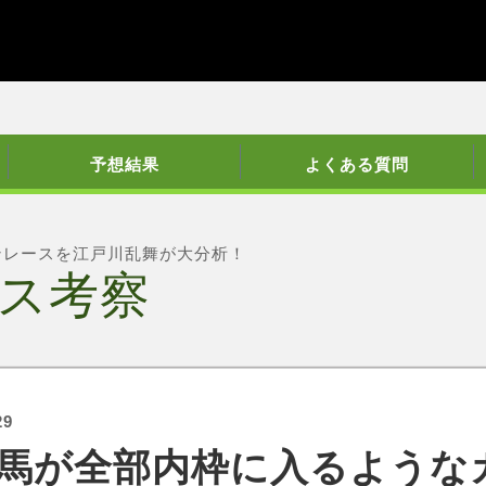
予想結果
よくある質問
ンレースを江戸川乱舞が大分析！
ス考察
29
馬が全部内枠に入るような