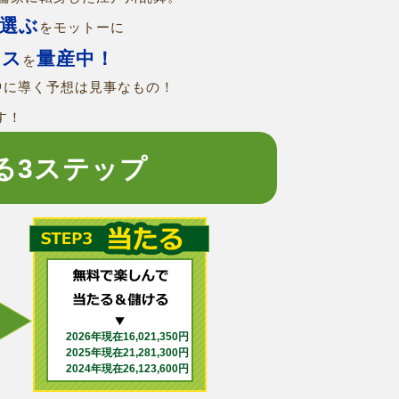
選ぶ
をモットーに
ース
量産中！
を
中に導く予想は見事なもの！
す！
る3ステップ
2026年現在16,021,350円
2025年現在21,281,300円
2024年現在26,123,600円