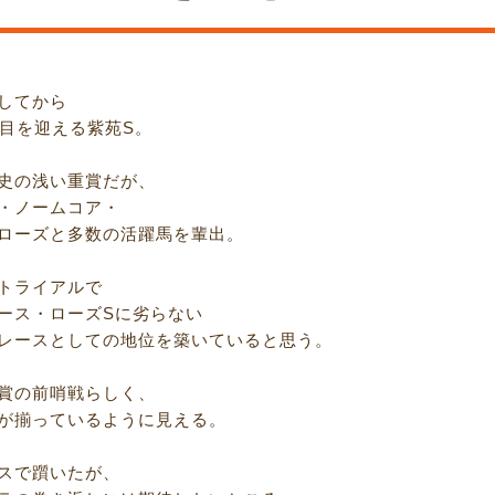
してから
回目を迎える紫苑S。
史の浅い重賞だが、
・ノームコア・
ローズと多数の活躍馬を輩出。
トライアルで
ース・ローズSに劣らない
レースとしての地位を築いていると思う。
賞の前哨戦らしく、
が揃っているように見える。
スで躓いたが、