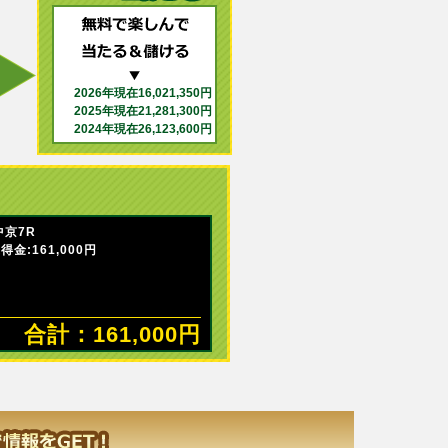
2026年現在16,021,350円
2025年現在21,281,300円
2024年現在26,123,600円
中京7R
金:161,000円
合計：161,000円