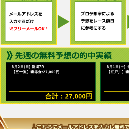
8月2日(日) 新潟7R
8月1日(土) 
【五十嵐】獲得金:27,000円
【江戸川】獲得
合計：27,000円