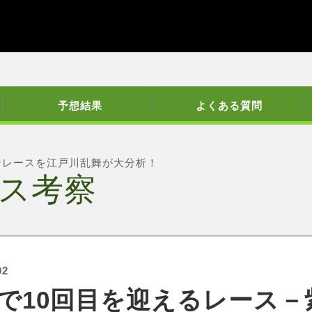
予想結果
よくある質問
ンレースを江戸川乱舞が大分析！
ス考察
02
で10回目を迎えるレース－