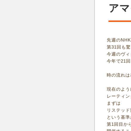
アマ
先週のNH
第31回も
今週のヴィ
今年で21
時の流れは
現在のよう
レーティン
まずは
リステッド
という基準
第1回目か