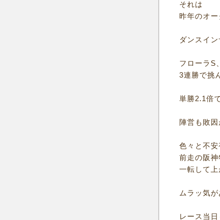
それは
昨年のオー
ダンスイン
フローラS
3連勝で挑
単勝2.1
陣営も敗因
色々と不安
前走の阪神
一転して上
ムラッ気が
レース当日