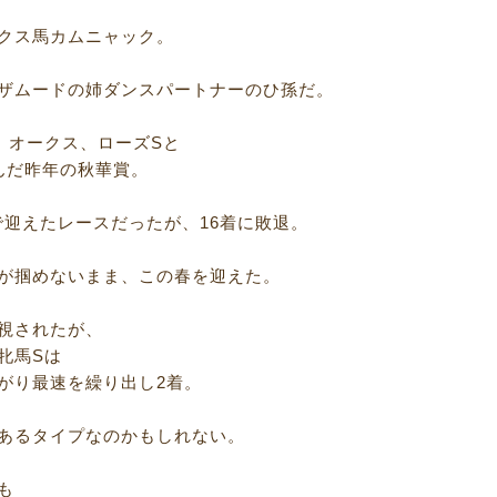
クス馬カムニャック。
ザムードの姉ダンスパートナーのひ孫だ。
、オークス、ローズSと
んだ昨年の秋華賞。
倍で迎えたレースだったが、16着に敗退。
が掴めないまま、この春を迎えた。
視されたが、
牝馬Sは
がり最速を繰り出し2着。
あるタイプなのかもしれない。
も