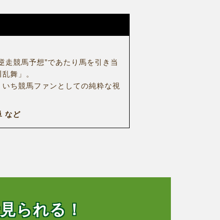
逆走競馬予想”であたり馬を引き当
川乱舞」。
、いち競馬ファンとしての純粋な視
 など
で見られる！