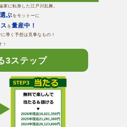
論家に転身した江戸川乱舞。
選ぶ
をモットーに
ース
量産中！
を
中に導く予想は見事なもの！
す！
る3ステップ
2026年現在16,021,350円
2025年現在21,281,300円
2024年現在26,123,600円