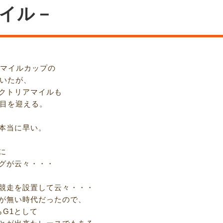
イル－
Kマイルカップの
驚いたが、
クトリアマイルも
回目を迎える。
本当に早い。
に
グが云々・・・
競走を設置して云々・・・
が無い時代だったので、
らG1として