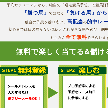
平凡サラリーマンから、独自の「逆走競馬予想」で競馬評
「勝つ馬」
「負ける馬」から
ではなく
高配当
的中レ
独自の予想を繰り広げ、
の
初心者では目の届かない見落とされがちな馬を選び、的
全て無料
もちろん
で見られま
無料で楽しく当てる&儲け