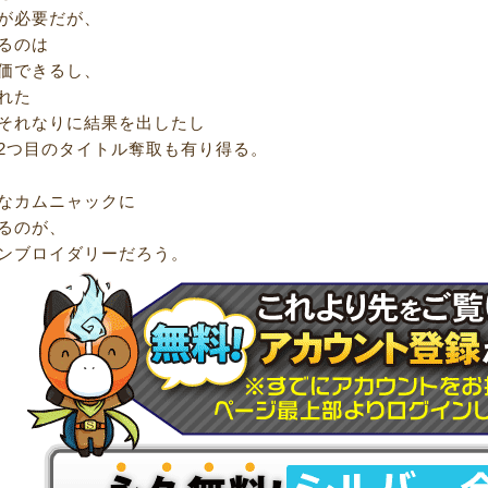
が必要だが、
るのは
価できるし、
れた
それなりに結果を出したし
2つ目のタイトル奪取も有り得る。
なカムニャックに
るのが、
ンブロイダリーだろう。