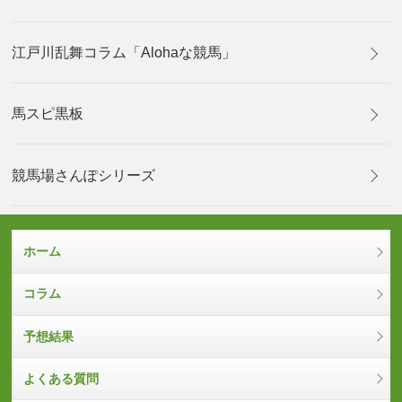
江戸川乱舞コラム「Alohaな競馬」
馬スピ黒板
競馬場さんぽシリーズ
ホーム
コラム
予想結果
よくある質問