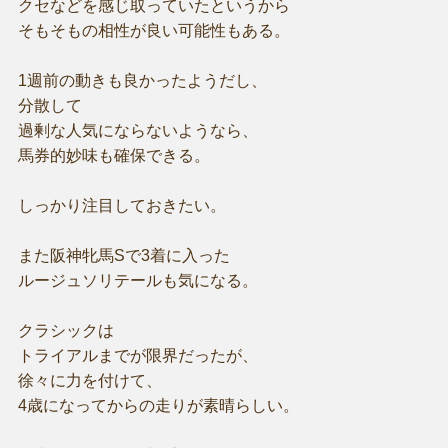
クセなどを感じ取っていたというから
そもそもの相性が良い可能性もある。
1週前の動きも良かったようだし、
分散して
過剰な人気にならないようなら、
馬券的妙味も確保できる。
しっかり注目しておきたい。
また阪神牝馬Sで3着に入った
ルージュソリテールも気になる。
クラシックは
トライアルまでが限界だったが、
徐々に力を付けて、
4歳になってからの走りが素晴らしい。