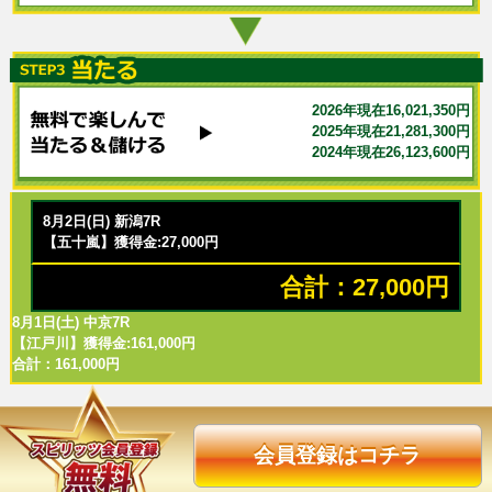
2026年現在16,021,350円
2025年現在21,281,300円
2024年現在26,123,600円
8月2日(日) 新潟7R
【五十嵐】獲得金:27,000円
合計：27,000円
8月1日(土) 中京7R
【江戸川】獲得金:161,000円
合計：161,000円
会員登録はコチラ