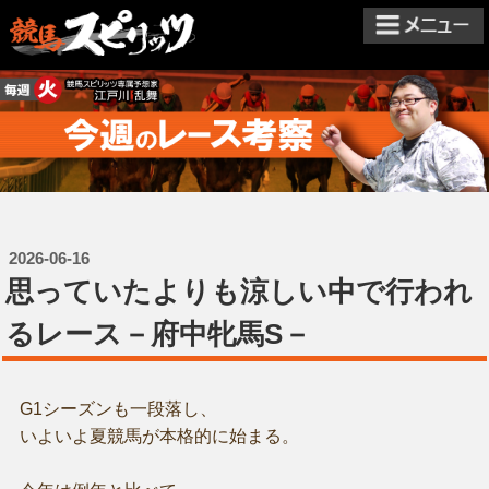
2026-06-16
思っていたよりも涼しい中で行われ
るレース－府中牝馬S－
G1シーズンも一段落し、
いよいよ夏競馬が本格的に始まる。