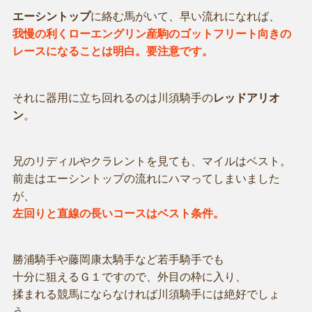
エーシントップ
に絡む馬がいて、早い流れになれば、
我慢の利くローエングリン産駒のゴットフリート向きの
レースになることは明白。要注意です。
それに器用に立ち回れるのは川須騎手の
レッドアリオ
ン
。
兄のリディルやクラレントを見ても、マイルはベスト。
前走はエーシントップの流れにハマってしまいました
が、
左回りと直線の長いコースはベスト条件。
勝浦騎手や藤岡康太騎手など若手騎手でも
十分に狙えるＧ１ですので、外目の枠に入り、
揉まれる競馬にならなければ川須騎手には絶好でしょ
う。