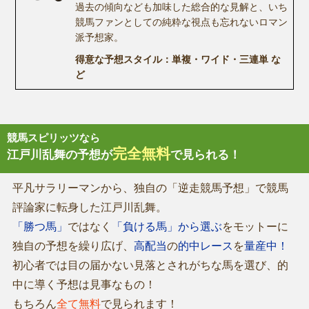
過去の傾向なども加味した総合的な見解と、いち
競馬ファンとしての純粋な視点も忘れないロマン
派予想家。
得意な予想スタイル：単複・ワイド・三連単 な
ど
競馬スピリッツなら
完全無料
江戸川乱舞の予想が
で見られる！
平凡サラリーマンから、独自の「逆走競馬予想」で競馬
評論家に転身した江戸川乱舞。
「勝つ馬」
ではなく
「負ける馬」から選ぶ
をモットーに
独自の予想を繰り広げ、
高配当
の
的中レース
を
量産中！
初心者では目の届かない見落とされがちな馬を選び、的
中に導く予想は見事なもの！
もちろん
全て無料
で見られます！