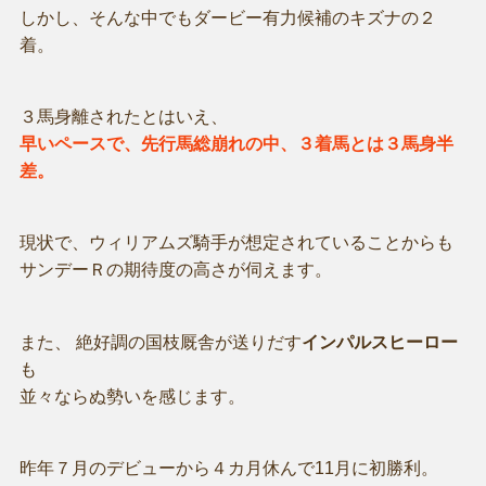
しかし、そんな中でもダービー有力候補のキズナの２
着。
３馬身離されたとはいえ、
早いペースで、先行馬総崩れの中、３着馬とは３馬身半
差。
現状で、ウィリアムズ騎手が想定されていることからも
サンデーＲの期待度の高さが伺えます。
また、 絶好調の国枝厩舎が送りだす
インパルスヒーロー
も
並々ならぬ勢いを感じます。
昨年７月のデビューから４カ月休んで11月に初勝利。