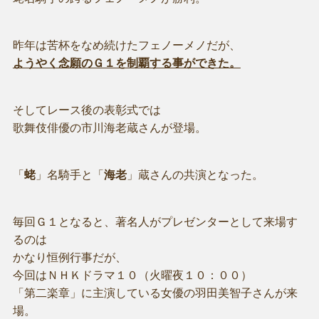
昨年は苦杯をなめ続けたフェノーメノだが、
ようやく念願のＧ１を制覇する事ができた。
そしてレース後の表彰式では
歌舞伎俳優の市川海老蔵さんが登場。
「
蛯
」名騎手と「
海老
」蔵さんの共演となった。
毎回Ｇ１となると、著名人がプレゼンターとして来場す
るのは
かなり恒例行事だが、
今回はＮＨＫドラマ１０（火曜夜１０：００）
「第二楽章」に主演している女優の羽田美智子さんが来
場。