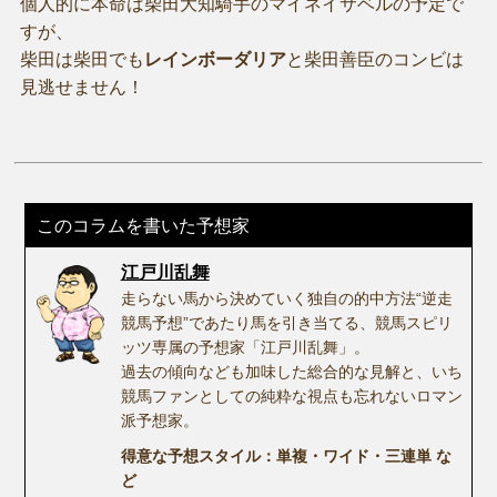
個人的に本命は柴田大知騎手のマイネイサベルの予定で
すが、
柴田は柴田でも
レインボーダリア
と柴田善臣のコンビは
見逃せません！
このコラムを書いた予想家
江戸川乱舞
走らない馬から決めていく独自の的中方法“逆走
競馬予想”であたり馬を引き当てる、競馬スピリ
ッツ専属の予想家「江戸川乱舞」。
過去の傾向なども加味した総合的な見解と、いち
競馬ファンとしての純粋な視点も忘れないロマン
派予想家。
得意な予想スタイル：単複・ワイド・三連単 な
ど