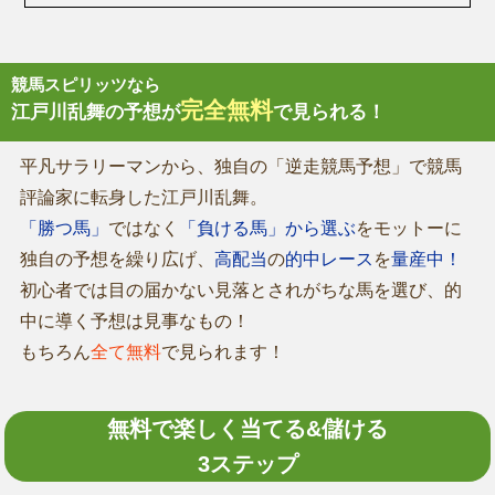
競馬スピリッツなら
完全無料
江戸川乱舞の予想が
で見られる！
平凡サラリーマンから、独自の「逆走競馬予想」で競馬
評論家に転身した江戸川乱舞。
「勝つ馬」
ではなく
「負ける馬」から選ぶ
をモットーに
独自の予想を繰り広げ、
高配当
の
的中レース
を
量産中！
初心者では目の届かない見落とされがちな馬を選び、的
中に導く予想は見事なもの！
もちろん
全て無料
で見られます！
無料で楽しく当てる&儲ける
3ステップ