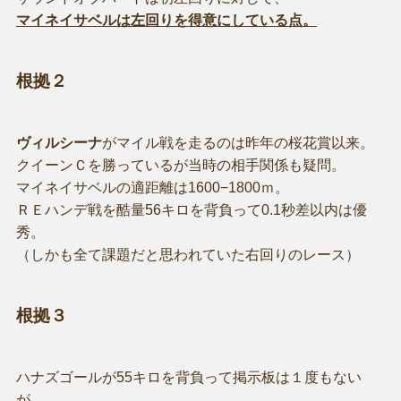
マイネイサベルは左回りを得意にしている点。
根拠２
ヴィルシーナ
がマイル戦を走るのは昨年の桜花賞以来。
クイーンＣを勝っているが当時の相手関係も疑問。
マイネイサベルの適距離は1600−1800ｍ。
ＲＥハンデ戦を酷量56キロを背負って0.1秒差以内は優
秀。
（しかも全て課題だと思われていた右回りのレース）
根拠３
ハナズゴールが55キロを背負って掲示板は１度もない
が、