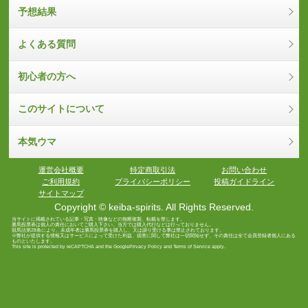
予想結果
よくある質問
初心者の方へ
このサイトについて
本気ウマ
運営会社概要
特定商取引法
お問い合わせ
ご利用規約
プライバシーポリシー
投稿ガイドライン
サイトマップ
Copyright © keiba-spirits. All Rights Reserved.
当サイトに掲載されている記事・写真・映像などの無断複製、転載を禁じます。
勝馬投票券は個人の責任においてご購入下さい。当方では購入代行などは行っておりません。
競馬法第28条により、未成年者は勝馬投票券を購入し、又は譲り受ける事は禁止されております。
※弊社が提供する情報又はサービスによって受けた利益、損害に関して弊社は一切関知せず、その責任は全て会員登録者個人にある
ものといたします。
This site is protected by reCAPTCHA and the Google
Privacy Policy
and
Terms of Service
apply.