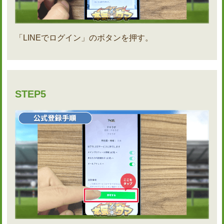
「LINEでログイン」のボタンを押す。
STEP5