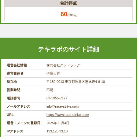
合計得点
60
/100点
テキラボのサイト詳細
運営会社情報
株式会社グッドラック
運営責任者
伊藤大善
所在地
〒150-0013 東京都渋谷区恵比寿4-6-10
営業時間
不明
電話番号
03-5955-7177
メールアドレス
info@race-strike.com
URL
https://www.race-strike.com/
運営ドメインの登録日
2025年11月4日
IPアドレス
133.125.33.18