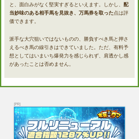
と、面白みがなく堅実すぎるといえます。しかし、
配
当妙味のある相手馬を見抜き、万馬券を取った
点は評
価できます。
派手な大穴狙いではないものの、勝負すべき馬と押さ
えるべき馬の線引きはできていました。ただ、有料予
想としてはいまいち爆発力を感じられず、肩透かし感
があったことは否めません。
[PR]