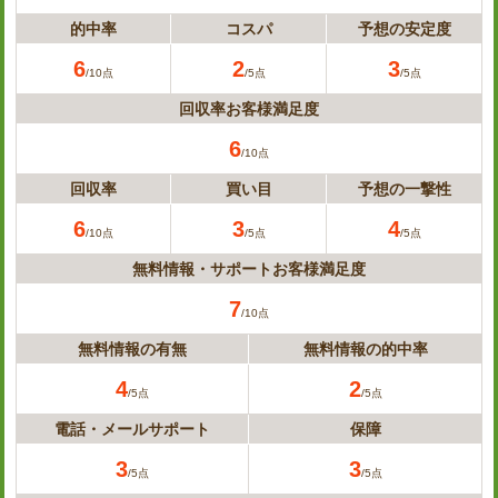
的中率
コスパ
予想の安定度
6
2
3
/10点
/5点
/5点
回収率お客様満足度
6
/10点
回収率
買い目
予想の一撃性
6
3
4
/10点
/5点
/5点
無料情報・サポートお客様満足度
7
/10点
無料情報の有無
無料情報の的中率
4
2
/5点
/5点
電話・メールサポート
保障
3
3
/5点
/5点