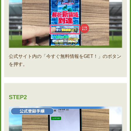
公式サイト内の「今すぐ無料情報をGET！」のボタン
を押す。
STEP2