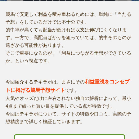
競馬で安定して利益を積み重ねるためには、単純に「当たる
予想」をしているだけでは不十分です。
的中率が高くても配当が低ければ収支は伸びにくくなりま
す。一方で、高配当ばかりを狙っていては、的中そのものが
遠ざかる可能性があります。
そこで重要になるのが、「利益につながる予想ができている
か」という視点です。
今回紹介するテキラボは、まさにその
利益重視をコンセプ
トに掲げる競馬予想サイト
です。
人気やオッズだけに左右されない独自の解析によって、最小
4点まで絞った買い目を提供している点が特徴です。
今回はテキラボについて、サイトの特徴や口コミ、実際の予
想精度まで詳しく検証していきます。