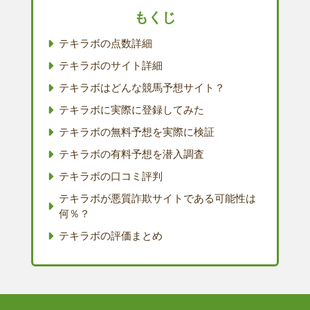
もくじ
テキラボの点数詳細
テキラボのサイト詳細
テキラボはどんな競馬予想サイト？
テキラボに実際に登録してみた
テキラボの無料予想を実際に検証
テキラボの有料予想を潜入調査
テキラボの口コミ評判
テキラボが悪質詐欺サイトである可能性は
何％？
テキラボの評価まとめ