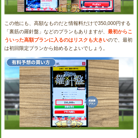
この他にも、高額なものだと情報料だけで350,000円する
「裏筋の羅針盤」などのプランもありますが、
最初からこ
ういった高額プランに入るのはリスクも大きい
ので、最初
は初回限定プランから始めるとよいでしょう。