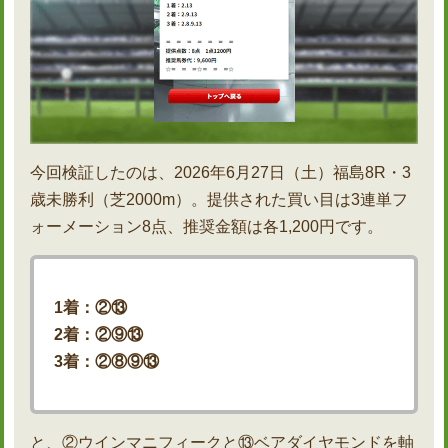
今回検証したのは、2026年6月27日（土）福島8R・3
歳未勝利（芝2000m）。提供された買い目は3連単フ
ォーメーション8点、推奨金額は各1,200円です。
1着：②⑬
2着：②⑨⑬
3着：②⑧⑨⑬
と、②ウインマニフィークと⑬ベアダイヤモンドを軸