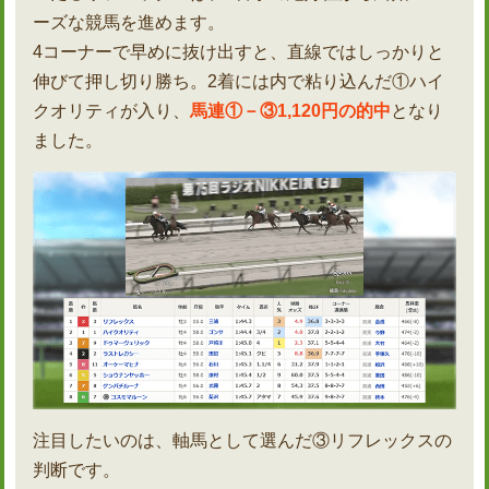
ーズな競馬を進めます。
4コーナーで早めに抜け出すと、直線ではしっかりと
伸びて押し切り勝ち。2着には内で粘り込んだ①ハイ
クオリティが入り、
馬連①－③1,120円の的中
となり
ました。
注目したいのは、軸馬として選んだ③リフレックスの
判断です。