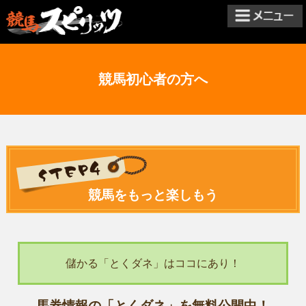
競馬初心者の方へ
競馬をもっと楽しもう
儲かる「とくダネ」はココにあり！
馬券情報の「とくダネ」を無料公開中！