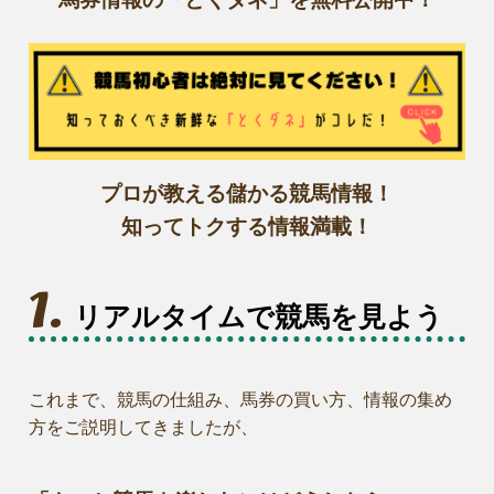
プロが教える儲かる競馬情報！
知ってトクする情報満載！
1.
リアルタイムで競馬を見よう
これまで、競馬の仕組み、馬券の買い方、情報の集め
方をご説明してきましたが、