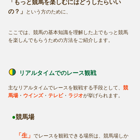
「もっと競馬を楽しむにはどうしたらいい
の？」
という方のために、
ここでは、競馬の基本知識を理解した上でもっと競馬
を楽しんでもらうための方法をご紹介します。
リアルタイムでのレース観戦
主なリアルタイムでレースを観戦する手段として、
競
馬場
・
ウインズ
・
テレビ
・
ラジオ
が挙げられます。
競馬場
「生」
でレースを観戦できる場所は、競馬場しか