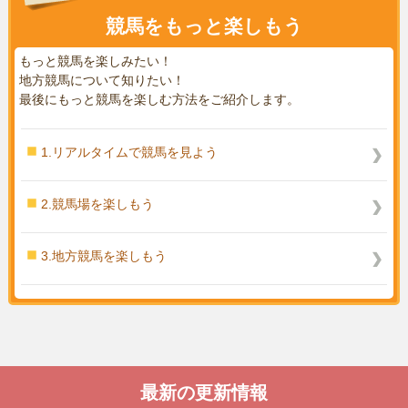
競馬をもっと楽しもう
もっと競馬を楽しみたい！
地方競馬について知りたい！
最後にもっと競馬を楽しむ方法をご紹介します。
1.リアルタイムで競馬を見よう
2.競馬場を楽しもう
3.地方競馬を楽しもう
最新の更新情報