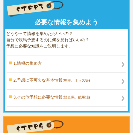
必要な情報を集めよう
どうやって情報を集めたらいいの？
自分で競馬予想するのに何を見ればいいの？
予想に必要な知識をご説明します。
1.情報の集め方
2.予想に不可欠な基本情報
(馬柱、オッズ等)
3.その他予想に必要な情報
(競走馬、競馬場)