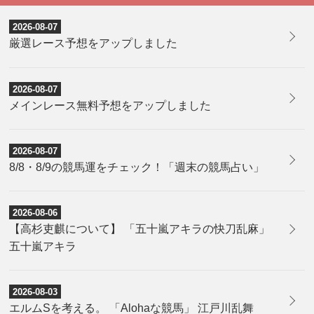
2026-08-07
厳選レース予想をアップしました
2026-08-07
メインレース無料予想をアップしました
2026-08-07
8/8・8/9の競馬運をチェック！「週末の競馬占い」
2026-08-06
【高杉吏麒について】 「五十嵐アキラの快刀乱麻」
五十嵐アキラ
2026-08-03
エルムSを考える。 「Alohaな競馬」 江戸川乱舞