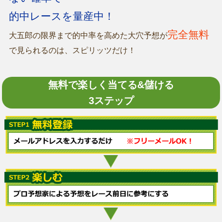
的中レースを量産中！
完全無料
大五郎の限界まで的中率を高めた大穴予想が
で見られるのは、スピリッツだけ！
無料で楽しく当てる&儲ける
3ステップ