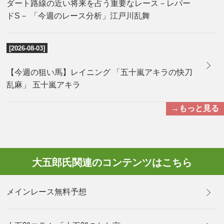
ダート路線の近い将来を占う重要なレース－レパー
ドS－ 「今週のレース分析」江戸川乱舞
[2026-08-03]
【今週の狙い馬】レイニング 「五十嵐アキラの快刀
乱麻」 五十嵐アキラ
→もっと見る
大五郎氏関連のコンテンツはこちら
メインレース無料予想