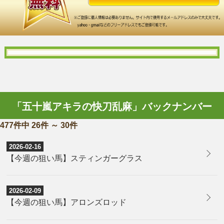
「五十嵐アキラの快刀乱麻」バックナンバー
477件中 26件 ～ 30件
2026-02-16
​【今週の狙い馬】スティンガーグラス
2026-02-09
​【今週の狙い馬】アロンズロッド