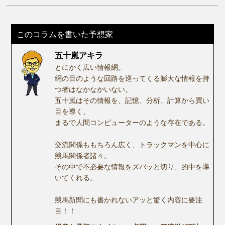
このコラムを書いた予想家
五十嵐アキラ
とにかく広い情報網。
網の目のような回路を巡ってくる膨大な情報を持
つ者はなかなかいない。
五十嵐はその情報を、記憶、分析、計算から買い
目を導く、
まるで人間コンピューターのような存在である。
交流関係ももちろん広く、トラックマンを中心に
競馬関係者諸々。
その中で不必要な情報をズバッと切り、的中を導
いてくれる。
競馬新聞にも書かれないアッと驚く内容に要注
目！！