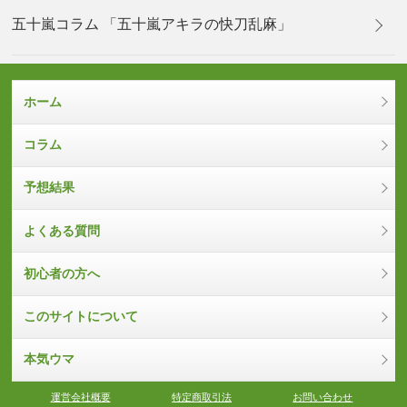
五十嵐コラム 「五十嵐アキラの快刀乱麻」
ホーム
コラム
予想結果
よくある質問
初心者の方へ
このサイトについて
本気ウマ
運営会社概要
特定商取引法
お問い合わせ