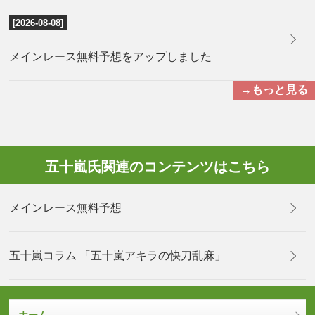
[2026-08-08]
メインレース無料予想をアップしました
→もっと見る
五十嵐氏関連のコンテンツはこちら
メインレース無料予想
五十嵐コラム 「五十嵐アキラの快刀乱麻」