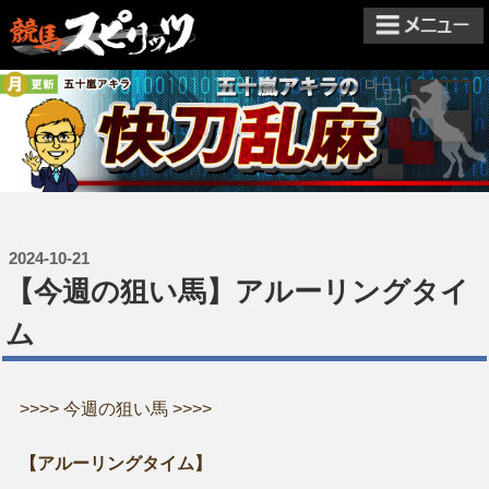
2024-10-21
​【今週の狙い馬】アルーリングタイ
ム
>>>> 今週の狙い馬 >>>>
【アルーリングタイム】