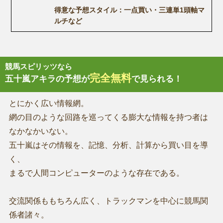
得意な予想スタイル：一点買い・三連単1頭軸マ
ルチなど
競馬スピリッツなら
完全無料
五十嵐アキラの予想が
で見られる！
とにかく広い情報網。
網の目のような回路を巡ってくる膨大な情報を持つ者は
なかなかいない。
五十嵐はその情報を、記憶、分析、計算から買い目を導
く、
まるで人間コンピューターのような存在である。
交流関係ももちろん広く、トラックマンを中心に競馬関
係者諸々。