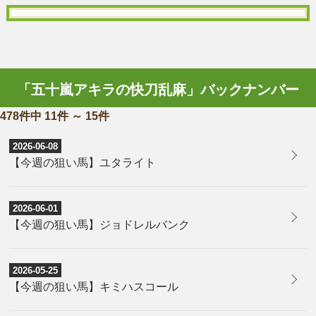
「五十嵐アキラの快刀乱麻」バックナンバー
478件中 11件 ～ 15件
2026-06-08
​【今週の狙い馬】ユタライト
2026-06-01
​【今週の狙い馬】ジョドレルバンク
2026-05-25
​【今週の狙い馬】キミハスコール