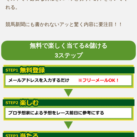
れる。
競馬新聞にも書かれないアッと驚く内容に要注目！！
無料で楽しく当てる&儲ける
3ステップ