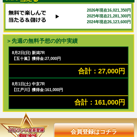
2026年現在16,021,350円
2025年現在21,281,300円
2024年現在26,123,600円
＞先週の無料予想の的中実績
8月2日(日) 新潟7R
【五十嵐】獲得金:27,000円
合計：27,000円
8月1日(土) 中京7R
【江戸川】獲得金:161,000円
合計：161,000円
会員登録はコチラ