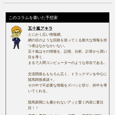
このコラムを書いた予想家
五十嵐アキラ
とにかく広い情報網。
網の目のような回路を巡ってくる膨大な情報を持
つ者はなかなかいない。
五十嵐はその情報を、記憶、分析、計算から買い
目を導く、
まるで人間コンピューターのような存在である。
交流関係ももちろん広く、トラックマンを中心に
競馬関係者諸々。
その中で不必要な情報をズバッと切り、的中を導
いてくれる。
競馬新聞にも書かれないアッと驚く内容に要注
目！！