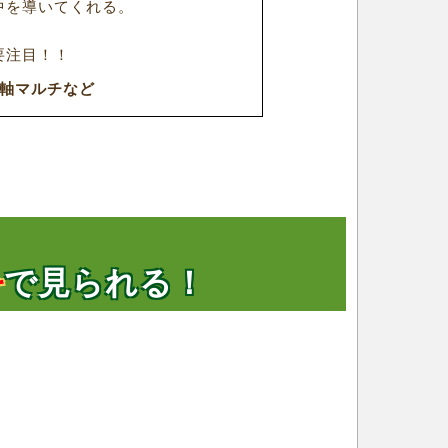
中を導いてくれる。
要注目！！
頭軸マルチなど
料
で見られる！