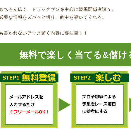
もちろん広く、トラックマンを中心に競馬関係者諸々。
必要な情報をズバッと切り、的中を導いてくれる。
も書かれないアッと驚く内容に要注目！！
無料で楽しく当てる&儲け