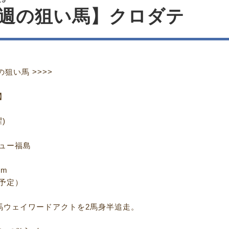
今週の狙い馬】クロダテ
週の狙い馬 >>>>
】
)
ュー福島
0m
予定）
P馬ウェイワードアクトを2馬身半追走。