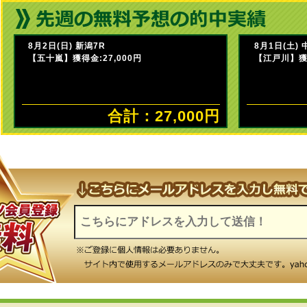
8月2日(日) 新潟7R
8月1日(土) 
【五十嵐】獲得金:27,000円
【江戸川】獲得
合計：27,000円