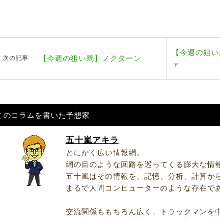
【今週の狙い
【今週の狙い馬】ノクターン
次の記事
ァ
このコラムを書いた予想家
五十嵐アキラ
とにかく広い情報網。
網の目のような回路を巡ってくる膨大な情
五十嵐はその情報を、記憶、分析、計算か
まるで人間コンピューターのような存在で
交流関係ももちろん広く、トラックマンを