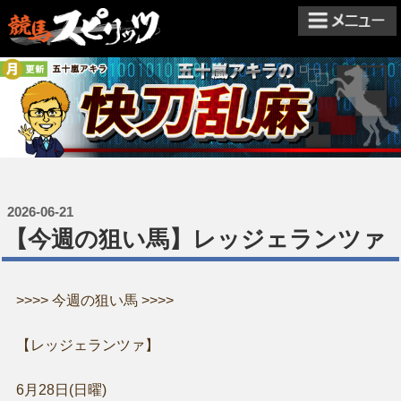
2026-06-21
​【今週の狙い馬】レッジェランツァ
>>>> 今週の狙い馬 >>>>
【レッジェランツァ】
6月28日(日曜)