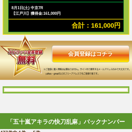
8月1日(土) 中京7R
【江戸川】獲得金:161,000円
合計：161,000円
会員登録はコチラ
「五十嵐アキラの快刀乱麻」バックナンバー