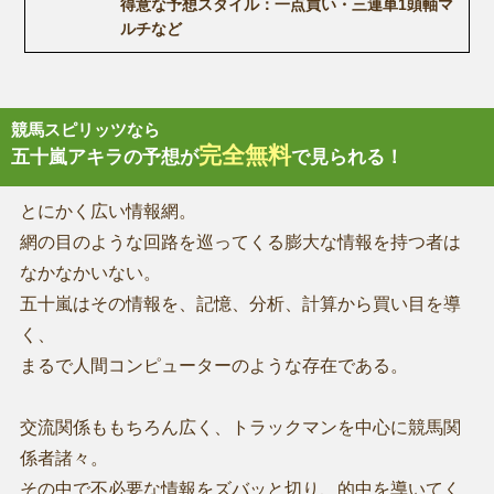
得意な予想スタイル：一点買い・三連単1頭軸マ
ルチなど
競馬スピリッツなら
完全無料
五十嵐アキラの予想が
で見られる！
とにかく広い情報網。
網の目のような回路を巡ってくる膨大な情報を持つ者は
なかなかいない。
五十嵐はその情報を、記憶、分析、計算から買い目を導
く、
まるで人間コンピューターのような存在である。
交流関係ももちろん広く、トラックマンを中心に競馬関
係者諸々。
その中で不必要な情報をズバッと切り、的中を導いてく