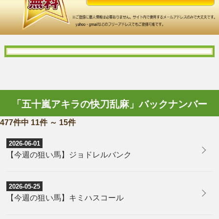
「五十嵐アキラの快刀乱麻」バックナンバー
477件中 11件 ～ 15件
2026-06-01
​【今週の狙い馬】ジョドレルバンク
2026-05-25
​【今週の狙い馬】キミハスコール