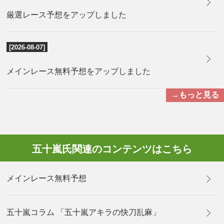
厳選レース予想をアップしました
[2026-08-07]
メインレース無料予想をアップしました
→もっと見る
五十嵐氏関連のコンテンツはこちら
メインレース無料予想
五十嵐コラム 「五十嵐アキラの快刀乱麻」