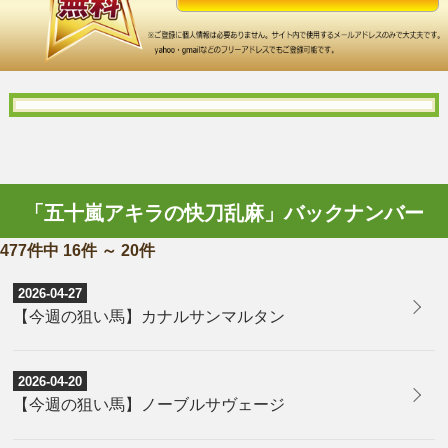
「五十嵐アキラの快刀乱麻」バックナンバー
477件中 16件 ～ 20件
2026-04-27
​【今週の狙い馬】カナルサンマルタン
2026-04-20
​【今週の狙い馬】ノーブルサヴェージ