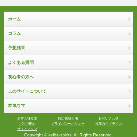
ホーム
コラム
予想結果
よくある質問
初心者の方へ
このサイトについて
本気ウマ
運営会社概要
特定商取引法
お問い合わせ
ご利用規約
プライバシーポリシー
投稿ガイドライン
サイトマップ
Copyright © keiba-spirits. All Rights Reserved.