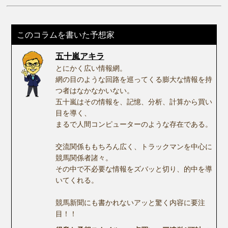
このコラムを書いた予想家
五十嵐アキラ
とにかく広い情報網。
網の目のような回路を巡ってくる膨大な情報を持
つ者はなかなかいない。
五十嵐はその情報を、記憶、分析、計算から買い
目を導く、
まるで人間コンピューターのような存在である。
交流関係ももちろん広く、トラックマンを中心に
競馬関係者諸々。
その中で不必要な情報をズバッと切り、的中を導
いてくれる。
競馬新聞にも書かれないアッと驚く内容に要注
目！！