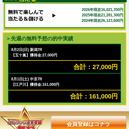
2026年現在16,021,350円
2025年現在21,281,300円
2024年現在26,123,600円
＞先週の無料予想の的中実績
8月2日(日) 新潟7R
【五十嵐】獲得金:27,000円
合計：27,000円
8月1日(土) 中京7R
【江戸川】獲得金:161,000円
合計：161,000円
会員登録はコチラ