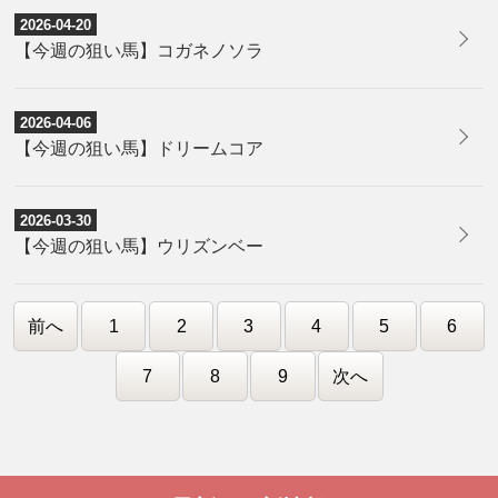
2026-04-20
​【今週の狙い馬】コガネノソラ
2026-04-06
​【今週の狙い馬】ドリームコア
2026-03-30
​【今週の狙い馬】ウリズンベー
前へ
1
2
3
4
5
6
7
8
9
次へ