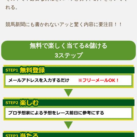
れる。
競馬新聞にも書かれないアッと驚く内容に要注目！！
無料で楽しく当てる&儲ける
3ステップ