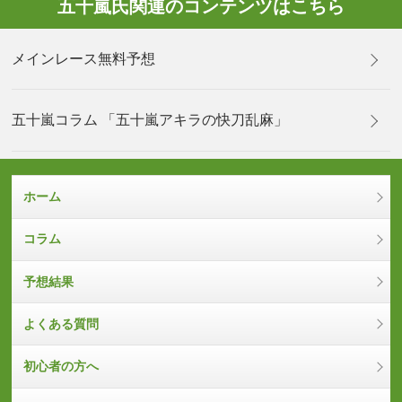
五十嵐氏関連のコンテンツはこちら
メインレース無料予想
五十嵐コラム 「五十嵐アキラの快刀乱麻」
ホーム
コラム
予想結果
よくある質問
初心者の方へ