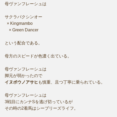
母ヴァンフレーシュは
サクラバクシンオー
× Kingmambo
× Green Dancer
という配合である。
母方のスピードが色濃く出ている。
母ヴァンフレーシュは
脚元が弱かったので
イヌボウノアサヒ
も慎重、且つ丁寧に乗られている。
母ヴァンフレーシュは
3戦目にカンナSを逃げ切っているが
その時の2着馬はシーブリーズライフ。