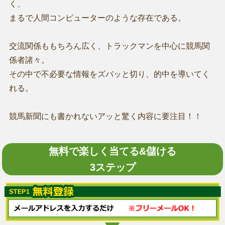
く、
まるで人間コンピューターのような存在である。
交流関係ももちろん広く、トラックマンを中心に競馬関
係者諸々。
その中で不必要な情報をズバッと切り、的中を導いてく
れる。
競馬新聞にも書かれないアッと驚く内容に要注目！！
無料で楽しく当てる&儲ける
3ステップ