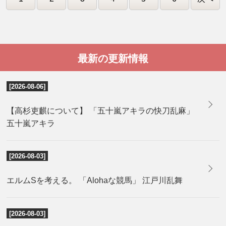
最新の更新情報
[2026-08-06]
【高杉吏麒について】 「五十嵐アキラの快刀乱麻」
五十嵐アキラ
[2026-08-03]
エルムSを考える。 「Alohaな競馬」 江戸川乱舞
[2026-08-03]