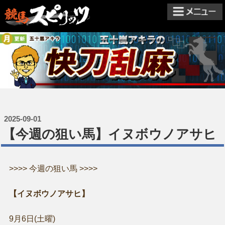
2025-09-01
​【今週の狙い馬】イヌボウノアサヒ
>>>> 今週の狙い馬 >>>>
【イヌボウノアサヒ】
9月6日(土曜)