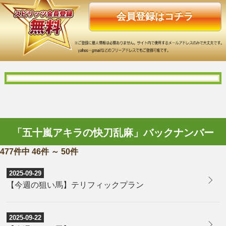
会員登録はコチラ
「五十嵐アキラの快刀乱麻」バックナンバー
477件中 46件 ～ 50件
2025-09-29
​【今週の狙い馬】テリフィックプラン
2025-09-22