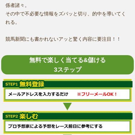
係者諸々。
その中で不必要な情報をズバッと切り、的中を導いてく
れる。
競馬新聞にも書かれないアッと驚く内容に要注目！！
無料で楽しく当てる&儲ける
3ステップ