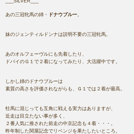
___SILVER___
あの三冠牝馬の姉・
ドナウブルー
。
妹のジェンティルドンナは説明不要の三冠牝馬。
あのオルフェーヴルにも先着したり、
ドバイのＧ１で２着になってみたり、大活躍中です。
しかし姉のドナウブルーは
素質の高さを評価されながらも、Ｇ１では２着が最高。
牡馬に混じっても互角に戦える実力はありますが、
近走は目立たない事が多く、
２番人気に推された前走の中京記念も４着・・・。
昨年制した関屋記念でリベンジを果たしたいところ。