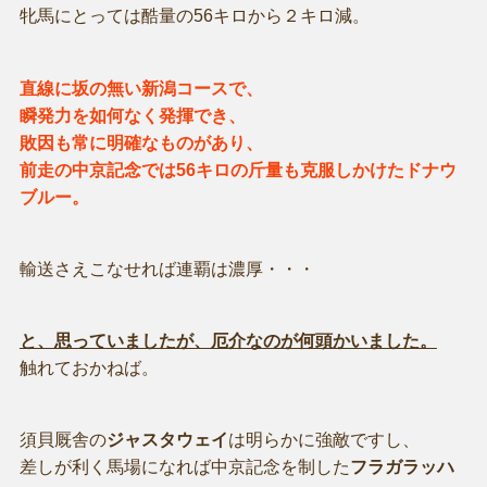
牝馬にとっては酷量の56キロから２キロ減。
直線に坂の無い新潟コースで、
瞬発力を如何なく発揮でき、
敗因も常に明確なものがあり、
前走の中京記念では56キロの斤量も克服しかけたドナウ
ブルー。
輸送さえこなせれば連覇は濃厚・・・
と、思っていましたが、厄介なのが何頭かいました。
触れておかねば。
須貝厩舎の
ジャスタウェイ
は明らかに強敵ですし、
差しが利く馬場になれば中京記念を制した
フラガラッハ