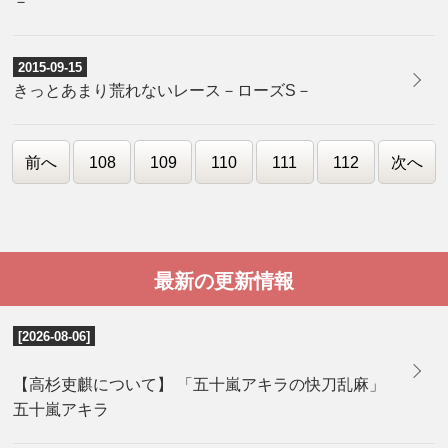
－
2015-09-15
きっとあまり荒れないレース－ローズS－
前へ
108
109
110
111
112
次へ
最新の更新情報
[2026-08-06]
【高杉吏麒について】 「五十嵐アキラの快刀乱麻」
五十嵐アキラ