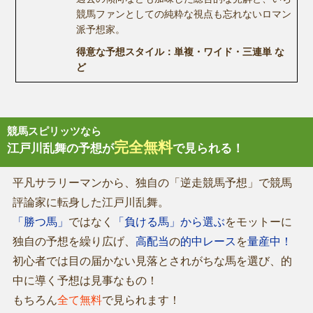
競馬ファンとしての純粋な視点も忘れないロマン
派予想家。
得意な予想スタイル：単複・ワイド・三連単 な
ど
競馬スピリッツなら
完全無料
江戸川乱舞の予想が
で見られる！
平凡サラリーマンから、独自の「逆走競馬予想」で競馬
評論家に転身した江戸川乱舞。
「勝つ馬」
ではなく
「負ける馬」から選ぶ
をモットーに
独自の予想を繰り広げ、
高配当
の
的中レース
を
量産中！
初心者では目の届かない見落とされがちな馬を選び、的
中に導く予想は見事なもの！
もちろん
全て無料
で見られます！