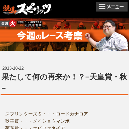
2013-10-22
果たして何の再来か！？−天皇賞・秋
−
スプリンターズＳ・・・ロードカナロア
秋華賞・・・メイショウマンボ
菊花賞・・・エピファネイア