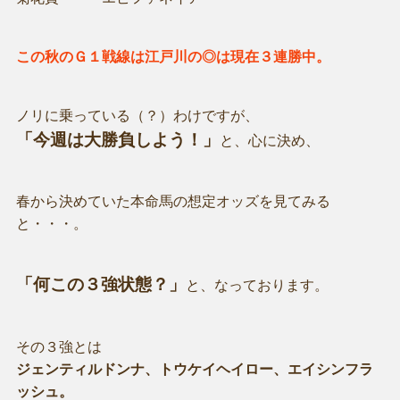
この秋のＧ１戦線は江戸川の◎は現在３連勝中。
ノリに乗っている（？）わけですが、
「今週は大勝負しよう！」
と、心に決め、
春から決めていた本命馬の想定オッズを見てみる
と・・・。
「何この３強状態？」
と、なっております。
その３強とは
ジェンティルドンナ、トウケイヘイロー、エイシンフラ
ッシュ。