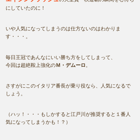
にしていたのに！
いや人気になってしまうのは仕方ないのはわかりま
す・・・。
毎日王冠であんなにいい勝ち方をしてしまって、
今回は超絶鞍上強化の
Ｍ・デムーロ
。
さすがにこのイタリア番長が乗り役なら、人気になるで
しょう。
（ハッ！・・・もしかすると江戸川が推奨すると１番人
気になってしまうかも！？）