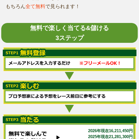
もちろん
全て無料
で見られます！
無料で楽しく当てる&儲ける
3ステップ
2026年現在16,211,450円
2025年現在21,281,300円