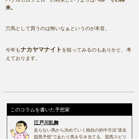
来。
穴馬として買うのは怖いなぁというのが本音。
ナカヤマナイト
今年も
を狙ってみるのもありかと、考
えております。
このコラムを書いた予想家
江戸川乱舞
走らない馬から決めていく独自の的中方法“逆走
競馬予想”であたり馬を引き当てる、競馬スピリ