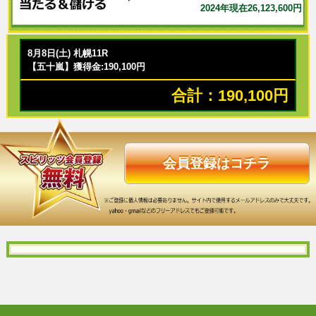
2024年現在26,123,600円
8月8日(土) 札幌11R
【五十嵐】獲得金:190,100円
合計：190,100円
会員登録はコチラ