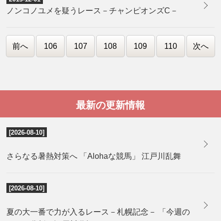
ノンコノユメを疑うレース－チャンピオンズC－
前へ
106
107
108
109
110
次へ
最新の更新情報
[2026-08-10]
さらなる暑熱対策へ 「Alohaな競馬」 江戸川乱舞
[2026-08-10]
夏の大一番で力が入るレース－札幌記念－ 「今週の