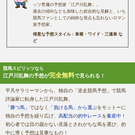
ッツ専属の予想家「江戸川乱舞」。
過去の傾向なども加味した総合的な見解と、いち
競馬ファンとしての純粋な視点も忘れないロマン
派予想家。
得意な予想スタイル：単複・ワイド・三連単 な
ど
競馬スピリッツなら
完全無料
江戸川乱舞の予想が
で見られる！
平凡サラリーマンから、独自の「逆走競馬予想」で競馬
評論家に転身した江戸川乱舞。
「勝つ馬」
ではなく
「負ける馬」から選ぶ
をモットーに
独自の予想を繰り広げ、
高配当
の
的中レース
を
量産中！
初心者では目の届かない見落とされがちな馬を選び、的
中に導く予想は見事なもの！