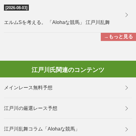
[2026-08-03]
エルムSを考える。 「Alohaな競馬」 江戸川乱舞
→もっと見る
江戸川氏関連のコンテンツ
メインレース無料予想
江戸川の厳選レース予想
江戸川乱舞コラム「Alohaな競馬」