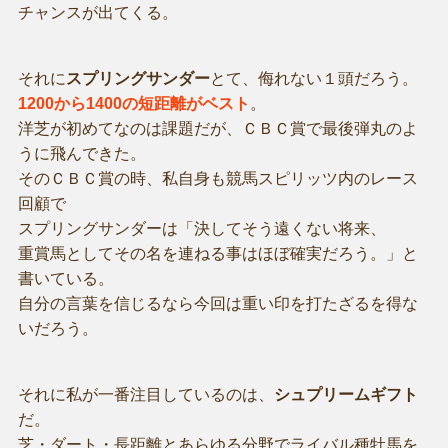
チャンスが出てくる。
それに
スプリングサンダー
とて、侮れない１頭だろう。
1200から1400の短距離がベスト
。
洋芝が初めてなのは課題だが、ＣＢＣ賞で最後弾丸のよ
うに飛んできた。
そのＣＢＣ賞の時、私自身も競馬スピリッツ内のレース
回顧で
スプリングサンダーは「決してそう遠くない将来、
重賞馬としてその名を連ねる事はほぼ確実だろう。」と
書いている。
自分の言葉を信じるなら今回は重い印を打たざるを得な
いだろう。
それに私が一番注目しているのは、
シュプリームギフト
だ。
芝・ダート・長距離とあらゆる分野でライバル種牡馬を