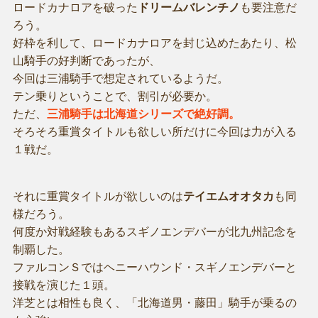
ロードカナロアを破った
ドリームバレンチノ
も要注意だ
ろう。
好枠を利して、ロードカナロアを封じ込めたあたり、松
山騎手の好判断であったが、
今回は三浦騎手で想定されているようだ。
テン乗りということで、割引が必要か。
ただ、
三浦騎手は北海道シリーズで絶好調。
そろそろ重賞タイトルも欲しい所だけに今回は力が入る
１戦だ。
それに重賞タイトルが欲しいのは
テイエムオオタカ
も同
様だろう。
何度か対戦経験もあるスギノエンデバーが北九州記念を
制覇した。
ファルコンＳではヘニーハウンド・スギノエンデバーと
接戦を演じた１頭。
洋芝とは相性も良く、「北海道男・藤田」騎手が乗るの