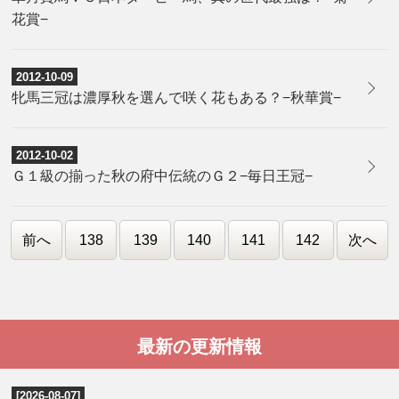
花賞−
2012-10-09
牝馬三冠は濃厚秋を選んで咲く花もある？−秋華賞−
2012-10-02
Ｇ１級の揃った秋の府中伝統のＧ２−毎日王冠−
前へ
138
139
140
141
142
次へ
最新の更新情報
[2026-08-07]