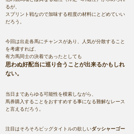
るが、
スプリント戦なので加味する程度の材料にとどめていい
だろう。
今回は出走各馬にチャンスがあり、人気が分散すること
を考慮すれば、
有力馬同士の決着であったとしても
思わぬ好配当に巡り合うことが出来るかもしれ
ない。
当日まであらゆる可能性を模索しながら、
馬券購入することをおすすめする事になる難解なレース
と言えるだろう。
注目はそろそろビッグタイトルの欲しい
ダッシャーゴー