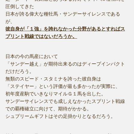
圧倒してきた
日本が誇る偉大な種牡馬・サンデーサイレンスである
が、
彼自身が「１強」を誇れなかった分野があるとすればス
プリント戦線ではないだろうか。
日本の今の馬産において
「サンデー越え」が期待出来るのはディープインパクト
だけだろう。
無類のスピード・スタミナを誇った彼自身は
「ステイヤー」という評価が最も多かったが実際に、
初年度産駒でいきなりマイルＧ１馬を出した。
サンデーサイレンスでも成しえなかったスプリント戦線
での覇権確立に向けて、期待がかかる。
シュプリームギフトはその足掛かりとなるだろう。