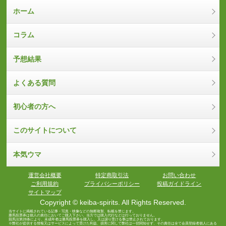
ホーム
コラム
予想結果
よくある質問
初心者の方へ
このサイトについて
本気ウマ
運営会社概要
特定商取引法
お問い合わせ
ご利用規約
プライバシーポリシー
投稿ガイドライン
サイトマップ
Copyright © keiba-spirits. All Rights Reserved.
当サイトに掲載されている記事・写真・映像などの無断複製、転載を禁じます。
勝馬投票券は個人の責任においてご購入下さい。当方では購入代行などは行っておりません。
競馬法第28条により、未成年者は勝馬投票券を購入し、又は譲り受ける事は禁止されております。
※弊社が提供する情報又はサービスによって受けた利益、損害に関して弊社は一切関知せず、その責任は全て会員登録者個人にある