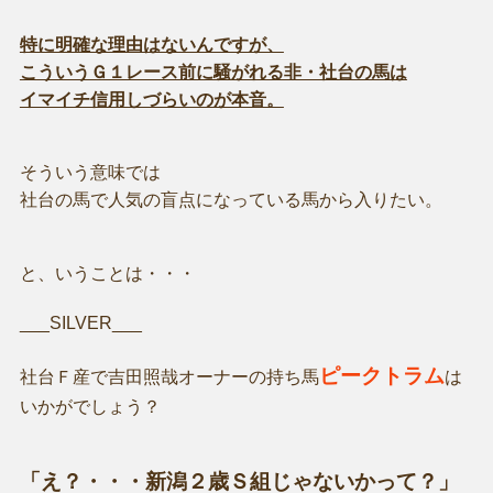
特に明確な理由はないんですが、
こういうＧ１レース前に騒がれる非・社台の馬は
イマイチ信用しづらいのが本音。
そういう意味では
社台の馬で人気の盲点になっている馬から入りたい。
と、いうことは・・・
___SILVER___
ピークトラム
社台Ｆ産で吉田照哉オーナーの持ち馬
は
いかがでしょう？
「え？・・・新潟２歳Ｓ組じゃないかって？」