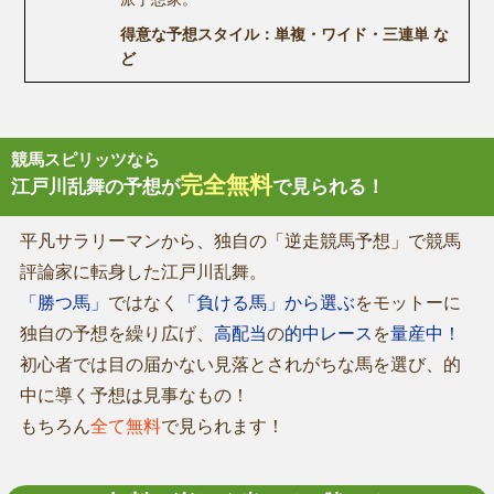
得意な予想スタイル：単複・ワイド・三連単 な
ど
競馬スピリッツなら
完全無料
江戸川乱舞の予想が
で見られる！
平凡サラリーマンから、独自の「逆走競馬予想」で競馬
評論家に転身した江戸川乱舞。
「勝つ馬」
ではなく
「負ける馬」から選ぶ
をモットーに
独自の予想を繰り広げ、
高配当
の
的中レース
を
量産中！
初心者では目の届かない見落とされがちな馬を選び、的
中に導く予想は見事なもの！
もちろん
全て無料
で見られます！