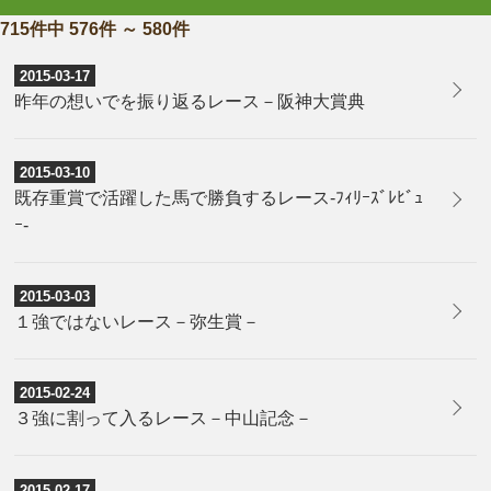
715件中 576件 ～ 580件
2015-03-17
昨年の想いでを振り返るレース－阪神大賞典
2015-03-10
既存重賞で活躍した馬で勝負するレース-ﾌｨﾘｰｽﾞﾚﾋﾞｭ
ｰ-
2015-03-03
１強ではないレース－弥生賞－
2015-02-24
３強に割って入るレース－中山記念－
2015-02-17