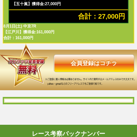
【五十嵐】獲得金:27,000円
合計：27,000円
8月1日(土) 中京7R
【江戸川】獲得金:161,000円
合計：161,000円
会員登録はコチラ
レース考察バックナンバー