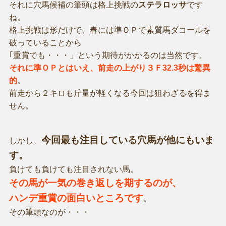
それに穴馬候補の筆頭は格上挑戦の
ステラロッサ
です
ね。
格上挑戦は形だけで、春には準ＯＰで素質馬ダコールを
破っていることから
｢重賞でも・・・」という期待がかかるのは当然です。
それに準ＯＰとはいえ、前走の上がり３Ｆ32.3秒は驚異
的
。
前走から２キロも斤量が軽くなる今回は狙わざるを得ま
せん。
今回最も注目している穴馬が他にもいま
しかし、
す。
負けても負けても注目されない馬。
その馬が一気の巻き返しを期するのが、
ハンデ重賞の面白いところです
。
その筆頭なのが・・・