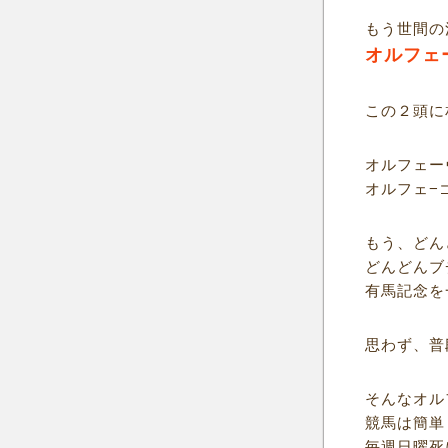
もう世間の
オルフェ
この２頭に
オルフェー
オルフェ−
もう、どん
どんどんブ
有馬記念を
思わず、普
そんなオル
競馬は簡単
毎週日曜死