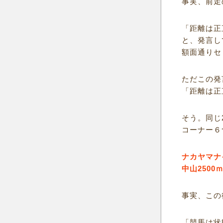
事実、前走
「距離は正
と、発言し
額面通りセ
ただこの発
「距離は正
そう。同じ2
コーナー６
ナカヤマナ
中山250
事実、この
「競馬は状