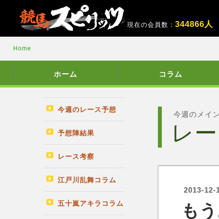
3
4
4
8
6
6
人
現在の会員数：
Home
ホーム
コラム
今週のレース予想
今週のメイ
レー
予想陣結果
レース考察
江戸川乱舞コラム
2013-12-
五十嵐アキラコラム
もう