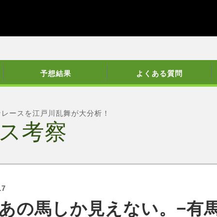
予想結果
よくある質問
ンレースを江戸川乱舞が大分析！
ス考察
17
あの馬しか見えない。−有馬