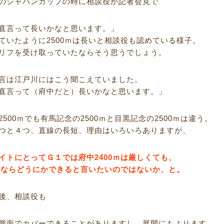
のジャパンカップの時に相談役が記者会見で
直言って長いかなと思います。」
ていたように2500ｍは長いと相談役も認めている様子。
リフを受け取っていたならそう思うでしょう。
言は江戸川にはこう聞こえていました。
直言って（府中だと）長いかなと思います。」
500ｍでも有馬記念の2500ｍと目黒記念の2500ｍは違う。
つと４つ、直線の長短、理由はいろいろありますが、
イトにとってＧ１では府中2400ｍは厳しくても、
0ｍならどうにかできると言いたいのではないか、と。
後、相談役も
態面でカバーできることがありますし、展開にもよります。