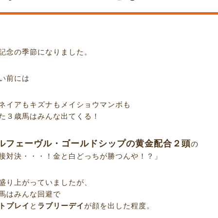
記念の季節になりました。
い前には
ネイアもキズナもメイショウマンボも
た３歳馬はみんな出てくる！
ルフェーヴル・ゴールドシップの黄金配合２頭
の
接対決・・・！金と白どっちが勝つんや！？」
盛り上がっていましたが、
馬はみんな回避で
トプレイ
と
ラブリーデイ
が顔を出した程度。