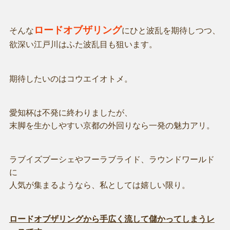
ロードオブザリング
そんな
にひと波乱を期待しつつ、
欲深い江戸川はふた波乱目も狙います。
期待したいのはコウエイオトメ。
愛知杯は不発に終わりましたが、
末脚を生かしやすい京都の外回りなら一発の魅力アリ。
ラブイズブーシェやフーラブライド、ラウンドワールド
に
人気が集まるようなら、私としては嬉しい限り。
ロードオブザリングから手広く流して儲かってしまうレ