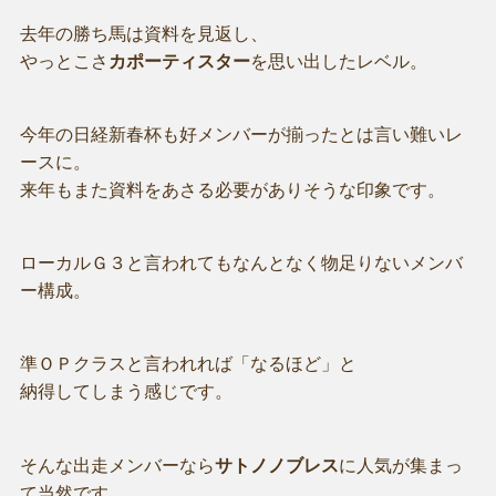
去年の勝ち馬は資料を見返し、
やっとこさ
カポーティスター
を思い出したレベル。
今年の日経新春杯も好メンバーが揃ったとは言い難いレ
ースに。
来年もまた資料をあさる必要がありそうな印象です。
ローカルＧ３と言われてもなんとなく物足りないメンバ
ー構成。
準ＯＰクラスと言われれば「なるほど」と
納得してしまう感じです。
そんな出走メンバーなら
サトノノブレス
に人気が集まっ
て当然です。