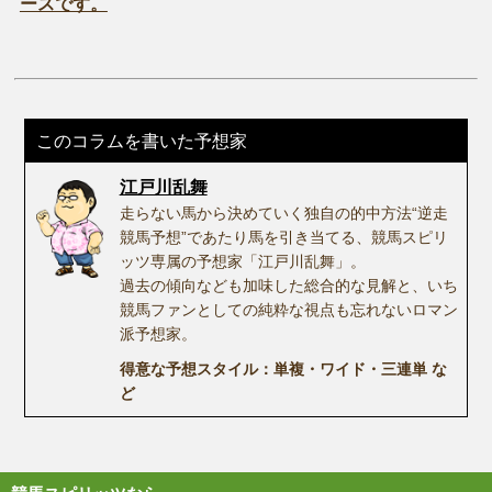
ースです。
このコラムを書いた予想家
江戸川乱舞
走らない馬から決めていく独自の的中方法“逆走
競馬予想”であたり馬を引き当てる、競馬スピリ
ッツ専属の予想家「江戸川乱舞」。
過去の傾向なども加味した総合的な見解と、いち
競馬ファンとしての純粋な視点も忘れないロマン
派予想家。
得意な予想スタイル：単複・ワイド・三連単 な
ど