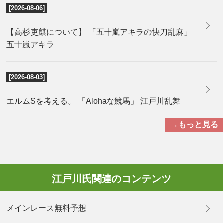
[2026-08-06]
【高杉吏麒について】 「五十嵐アキラの快刀乱麻」
五十嵐アキラ
[2026-08-03]
エルムSを考える。 「Alohaな競馬」 江戸川乱舞
→もっと見る
江戸川氏関連のコンテンツ
メインレース無料予想