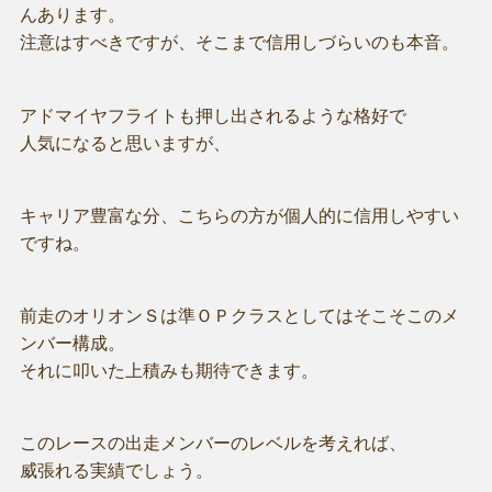
んあります。
注意はすべきですが、そこまで信用しづらいのも本音。
アドマイヤフライトも押し出されるような格好で
人気になると思いますが、
キャリア豊富な分、こちらの方が個人的に信用しやすい
ですね。
前走のオリオンＳは準ＯＰクラスとしてはそこそこのメ
ンバー構成。
それに叩いた上積みも期待できます。
このレースの出走メンバーのレベルを考えれば、
威張れる実績でしょう。