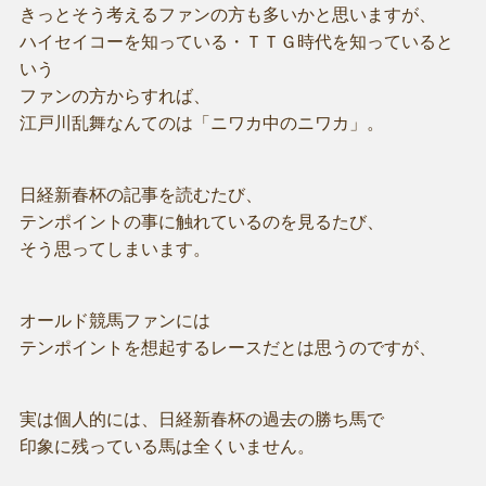
きっとそう考えるファンの方も多いかと思いますが、
ハイセイコーを知っている・ＴＴＧ時代を知っていると
いう
ファンの方からすれば、
江戸川乱舞なんてのは「ニワカ中のニワカ」。
日経新春杯の記事を読むたび、
テンポイントの事に触れているのを見るたび、
そう思ってしまいます。
オールド競馬ファンには
テンポイントを想起するレースだとは思うのですが、
実は個人的には、日経新春杯の過去の勝ち馬で
印象に残っている馬は全くいません。