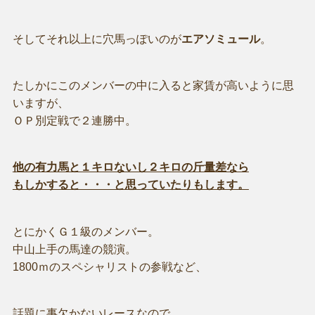
そしてそれ以上に穴馬っぽいのが
エアソミュール
。
たしかにこのメンバーの中に入ると家賃が高いように思
いますが、
ＯＰ別定戦で２連勝中。
他の有力馬と１キロないし２キロの斤量差なら
もしかすると・・・と思っていたりもします。
とにかくＧ１級のメンバー。
中山上手の馬達の競演。
1800ｍのスペシャリストの参戦など、
話題に事欠かないレースなので、