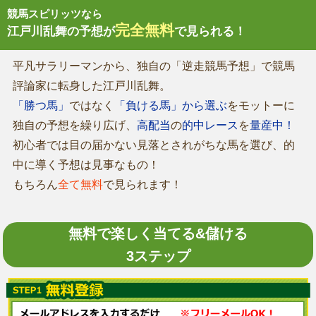
競馬スピリッツなら
完全無料
江戸川乱舞の予想が
で見られる！
平凡サラリーマンから、独自の「逆走競馬予想」で競馬
評論家に転身した江戸川乱舞。
「勝つ馬」
ではなく
「負ける馬」から選ぶ
をモットーに
独自の予想を繰り広げ、
高配当
の
的中レース
を
量産中！
初心者では目の届かない見落とされがちな馬を選び、的
中に導く予想は見事なもの！
もちろん
全て無料
で見られます！
無料で楽しく当てる&儲ける
3ステップ