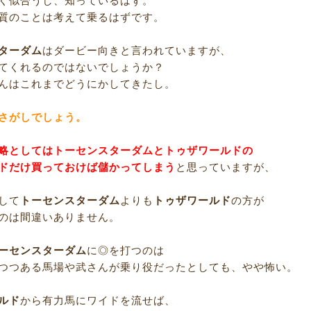
く似合うし、知っているはず。
質のことは考えて乗るはずです。
ターダム
はダービー向きと言われていますが、
てくれるのではないでしょうか？
んはこれまでどうにかしてきたし。
さがしでしょう。
略としてはトーセンスターダムとトゥザワールドの
ドだけ買っておけば儲かってしまう
と思っていますが、
して
トーセンスターダム
よりも
トゥザワールド
の方が
のは間違いありません。
ーセンスターダム
に◎を打つのは
つつある馬場や武さんが乗り役だったとしても、やや怖い。
ルド
から有力馬にワイドを流せば、