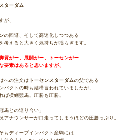
スターダム
すが、
ン
の回避、そして高速化しつつある
を考えると大きく気持ちが揺らぎます。
脚質がー、展開がー、トーセンがー
な要素はあると思いますが、
はへの注文は
トーセンスターダム
の父である
ンパクトの時も結構言われていましたが、
れば横綱競馬。圧勝も圧勝。
冠馬との巡り合い」
況アナウンサーが口走ってしまうほどの圧勝っぷり。
そもディープインパクト産駒には