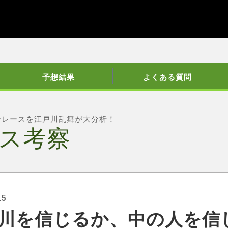
予想結果
よくある質問
ンレースを江戸川乱舞が大分析！
ス考察
15
川を信じるか、中の人を信じ