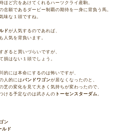
時ほど穴をあけてくれるハーツクライ産駒。
の念願であるダービー制覇の期待を一身に背負う馬。
気味な１頭ですね。
ルド
が人気するのであれば、
も人気を背負います。
すぎると買いづらいですが、
て損はない１頭でしょう。
川的には本命にするのは怖いですが、
の人的には
バンドワゴン
が居なくなったのと、
の芝の変化を見て大きく気持ちが変わったので、
つける予定なのは武さんの
トーセンスターダム
。
ゴン
ールド