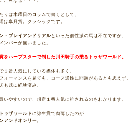
いたらなぁ・・・。
たりは木曜日のコラムで書くとして、
週は皐月賞。クラシックです。
ン
・
プレイアンドリアル
といった個性派の馬は不在ですが、
メンバーが揃いました。
賞をハープスターで制した川田騎手の乗るトゥザワールド。
で１番人気にしている媒体も多く、
フォーマンスを見ても、コース適性に問題があるとも思えず、
送も既に経験済み。
買いやすいので、想定１番人気に推されるのもわかります。
トゥザワールド
に弥生賞で肉薄したのが
ンアンドオンリー
。