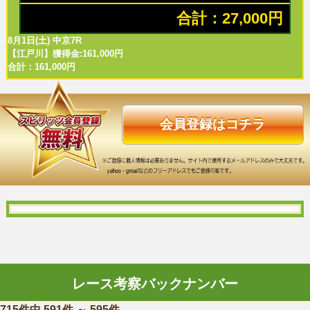
合計：27,000円
8月1日(土) 中京7R
【江戸川】獲得金:161,000円
合計：161,000円
会員登録はコチラ
レース考察バックナンバー
715件中 591件 ～ 595件