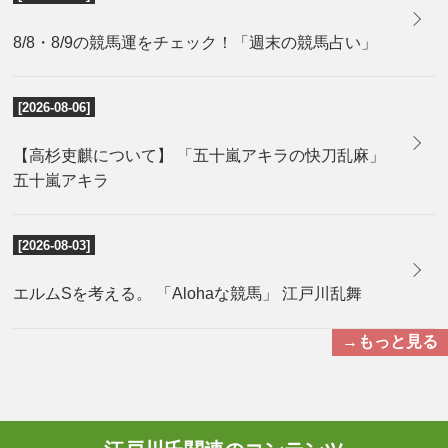
8/8・8/9の競馬運をチェック！「週末の競馬占い」
[2026-08-06]
【高杉吏麒について】 「五十嵐アキラの快刀乱麻」
五十嵐アキラ
[2026-08-03]
エルムSを考える。 「Alohaな競馬」 江戸川乱舞
→もっと見る