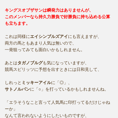
キングスオブザサンは瞬発力はありませんが、
このメンバーなら持久力勝負で好勝負に持ち込める公算
も立ちます。
これは同様に
エイシンブルズアイ
にも言えますが、
両方の馬ともあまり人気は無いので、
一発狙ってみても面白いかもしれません。
あとは
タガノブルグ
も気になっていますが、
競馬スピリッツに予想を出すときには日和見して、
しれっと
ミッキーアイル
に「◎」、
サトノルパン
に「○」を打っているかもしれませんね。
「エラそうなこと言って人気馬に印打ってるだけじゃね
ーか」
なんて言われないようにしたいものですが、