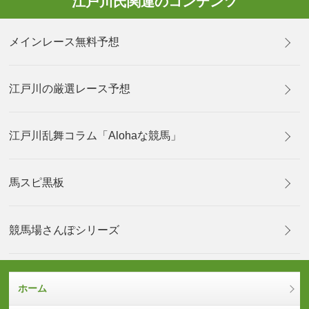
江戸川氏関連のコンテンツ
メインレース無料予想
江戸川の厳選レース予想
江戸川乱舞コラム「Alohaな競馬」
馬スピ黒板
競馬場さんぽシリーズ
ホーム