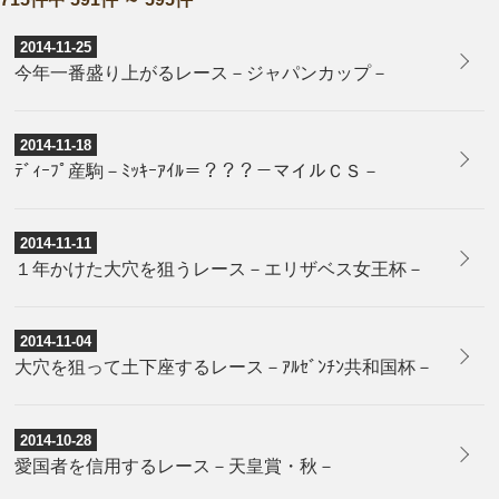
2014-11-25
今年一番盛り上がるレース－ジャパンカップ－
2014-11-18
ﾃﾞｨｰﾌﾟ産駒－ﾐｯｷｰｱｲﾙ＝？？？－マイルＣＳ－
2014-11-11
１年かけた大穴を狙うレース－エリザベス女王杯－
2014-11-04
大穴を狙って土下座するレース－ｱﾙｾﾞﾝﾁﾝ共和国杯－
2014-10-28
愛国者を信用するレース－天皇賞・秋－