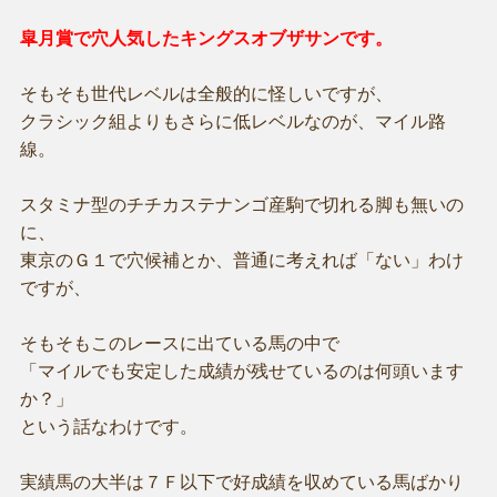
皐月賞で穴人気したキングスオブザサンです。
そもそも世代レベルは全般的に怪しいですが、
クラシック組よりもさらに低レベルなのが、マイル路
線。
スタミナ型のチチカステナンゴ産駒で切れる脚も無いの
に、
東京のＧ１で穴候補とか、普通に考えれば「ない」わけ
ですが、
そもそもこのレースに出ている馬の中で
「マイルでも安定した成績が残せているのは何頭います
か？」
という話なわけです。
実績馬の大半は７Ｆ以下で好成績を収めている馬ばかり