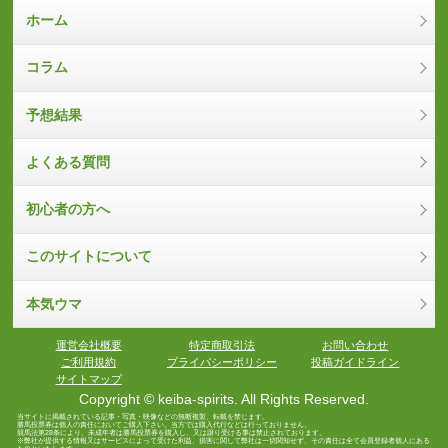
ホーム
コラム
予想結果
よくある質問
初心者の方へ
このサイトについて
本気ウマ
運営会社概要
特定商取引法
お問い合わせ
ご利用規約
プライバシーポリシー
投稿ガイドライン
サイトマップ
Copyright © keiba-spirits. All Rights Reserved.
当サイトに掲載されている記事・写真・映像などの無断複製、転載を禁じます。
勝馬投票券は個人の責任においてご購入下さい。当方では購入代行などは行っておりません。
競馬法第28条により、未成年者は勝馬投票券を購入し、又は譲り受ける事は禁止されております。
※弊社が提供する情報又はサービスによって受けた利益、損害に関して弊社は一切関知せず、その責任は全て会員登録者個人にある