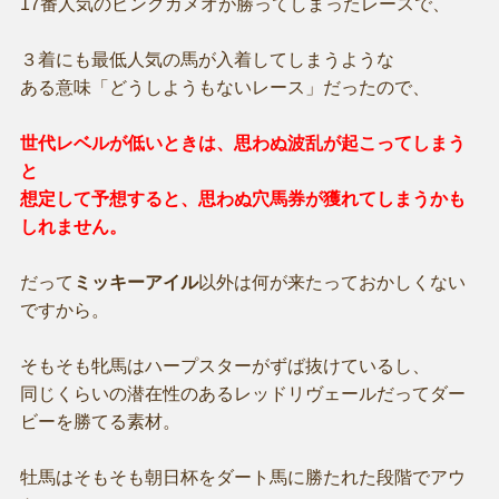
17番人気のピンクカメオが勝ってしまったレースで、
３着にも最低人気の馬が入着してしまうような
ある意味「どうしようもないレース」だったので、
世代レベルが低いときは、思わぬ波乱が起こってしまう
と
想定して予想すると、思わぬ穴馬券が獲れてしまうかも
しれません。
だって
ミッキーアイル
以外は何が来たっておかしくない
ですから。
そもそも牝馬はハープスターがずば抜けているし、
同じくらいの潜在性のあるレッドリヴェールだってダー
ビーを勝てる素材。
牡馬はそもそも朝日杯をダート馬に勝たれた段階でアウ