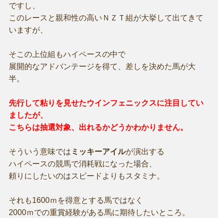
ですし、
このレースと親和性の高いＮＺＴ組が大挙して出てきて
いますが、
そこの上位組もハイペースの中で
展開的なアドバンテージを得て、差しを決めた馬が大
半。
先行して粘りを見せたウインフェニックスに注目してい
ましたが、
こちらは抽選対象、出れるかどうかわかりません。
そういう意味では
ミッキーアイル
が演出する
ハイペースの競馬で消耗戦になった場合、
頼りにしたいのはスピードよりもスタミナ。
それも1600ｍを得意とする馬ではなく
2000ｍでの重賞経験がある馬に期待したいところ。