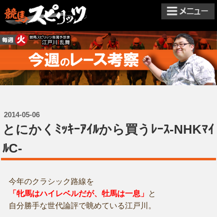
2014-05-06
とにかくﾐｯｷｰｱｲﾙから買うﾚｰｽ-NHKﾏｲ
ﾙC-
今年のクラシック路線を
「牝馬はハイレベルだが、牡馬は一息」
と
自分勝手な世代論評で眺めている江戸川。