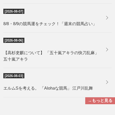
[2026-08-07]
8/8・8/9の競馬運をチェック！「週末の競馬占い」
[2026-08-06]
【高杉吏麒について】 「五十嵐アキラの快刀乱麻」
五十嵐アキラ
[2026-08-03]
エルムSを考える。 「Alohaな競馬」 江戸川乱舞
→もっと見る