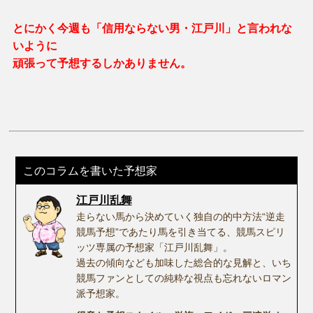
とにかく今週も「信用ならない男・江戸川」と言われな
いように
頑張って予想するしかありません。
このコラムを書いた予想家
江戸川乱舞
走らない馬から決めていく独自の的中方法“逆走
競馬予想”であたり馬を引き当てる、競馬スピリ
ッツ専属の予想家「江戸川乱舞」。
過去の傾向なども加味した総合的な見解と、いち
競馬ファンとしての純粋な視点も忘れないロマン
派予想家。