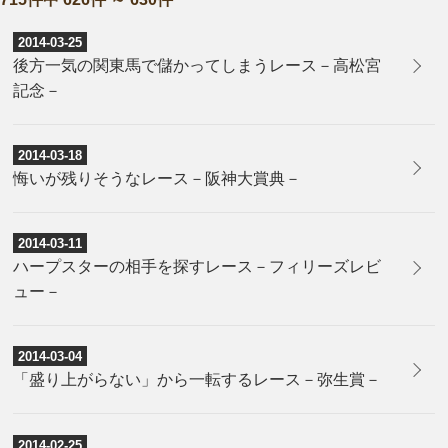
2014-03-25
後方一気の関東馬で儲かってしまうレース－高松宮
記念－
2014-03-18
悔いが残りそうなレース－阪神大賞典－
2014-03-11
ハープスターの相手を探すレース－フィリーズレビ
ュー－
2014-03-04
「盛り上がらない」から一転するレース－弥生賞－
2014-02-25