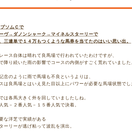
エプソムＣで
ーヴ→ダノンシャーク→マイネルスターリーで
、三連単で１４万もつくような馬券を当てたのはいい思い出。
レース自体は晴れて良馬場で行われていたわけですが、
で降り続いた雨の影響でコースの内側がすごく荒れていました
記念のように雨で馬場も不良というよりは、
スは良馬場とはいえ見た目以上にパワーが必要な馬場状態でし
では各馬大きく外を回していましたしね。
人気－２番人気－１５番人気で決着。
要な洋芝で実績がある
ターリーが逃げ粘って波乱を演出。