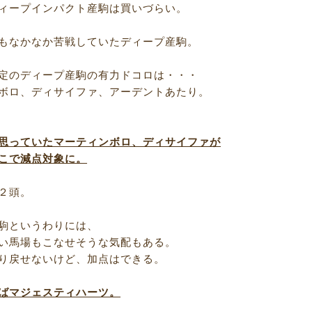
ィープインパクト産駒は買いづらい。
もなかなか苦戦していたディープ産駒。
定のディープ産駒の有力ドコロは・・・
ボロ、ディサイファ、アーデントあたり。
思っていたマーティンボロ、ディサイファが
こで減点対象に。
２頭。
駒というわりには、
い馬場もこなせそうな気配もある。
り戻せないけど、加点はできる。
ばマジェスティハーツ。