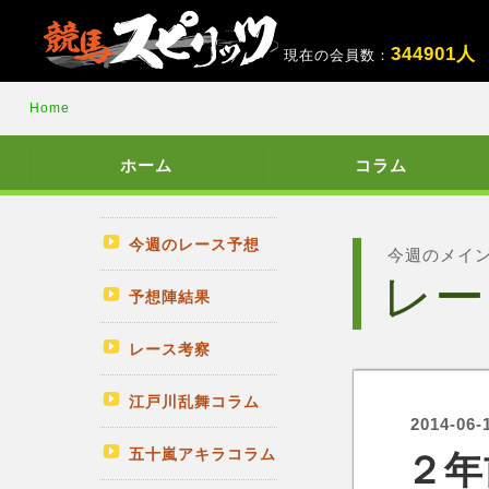
3
4
4
9
0
1
人
現在の会員数：
Home
ホーム
コラム
今週のレース予想
今週のメイ
レー
予想陣結果
レース考察
江戸川乱舞コラム
2014-06-
五十嵐アキラコラム
２年