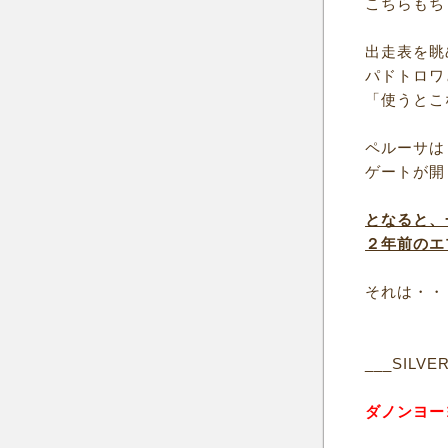
こちらもち
出走表を眺
パドトロワ
「使うとこ
ペルーサは
ゲートが開
となると、
２年前のエ
それは・・
___SILVE
ダノンヨー