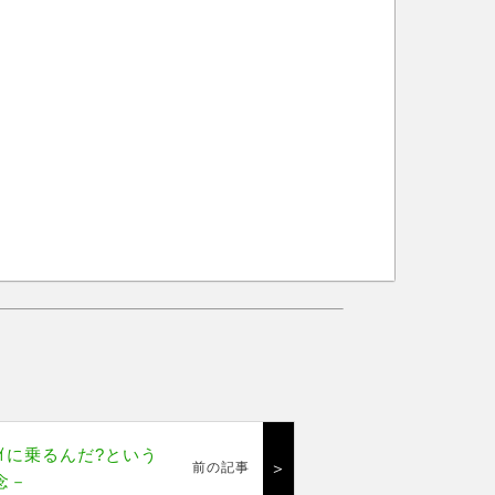
ｳｪｲに乗るんだ?という
＞
前の記事
念－