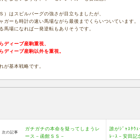
Ｓ）はスピルバーグの強さが目立ちましたが、
ャガーも時計の速い馬場ながら最後までくらいついています。
る馬場になれば一発逆転もありそうです。
らディープ産駒重視、
らディープ産駒以外を重視。
れが基本戦略です。
ガチガチの本命を疑ってしまうレ
誰がｼﾞｬｽﾀ
次の記事
ース－函館ＳＳ－
ﾚｰｽ－安田記