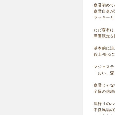
森君初めて
森君自身が
ラッキーと
ただ森君は
障害競走を
基本的に誰
鞍上強化に
マジェステ
「おい、森
森君じゃな
全幅の信頼
流行りのハ
不良馬場の