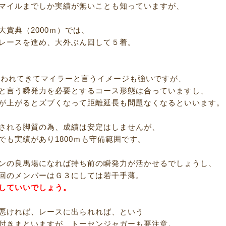
マイルまでしか実績が無いことも知っていますが、
大賞典（2000ｍ）では、
レースを進め、大外ぶん回して５着。
を使われてきてマイラーと言うイメージも強いですが、
と言う瞬発力を必要とするコース形態は合っていますし、
が上がるとズブくなって距離延長も問題なくなるといいます。
される脚質の為、成績は安定はしませんが、
でも実績があり1800ｍも守備範囲です。
ンの良馬場になれば持ち前の瞬発力が活かせるでしょうし、
回のメンバーはＧ３にしては若干手薄。
していいでしょう。
悪ければ、レースに出られれば、という
付きまといますが、トーセンジャガーも要注意。