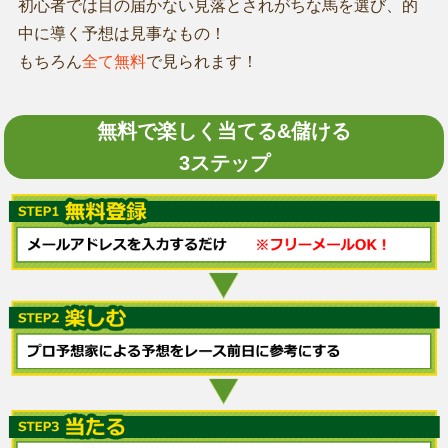
初心者では目の届かない見落とされがちな馬を選び、的
中に導く予想は見事なもの！
もちろん
全て無料
で見られます！
無料で楽しく当てる&儲ける
3ステップ