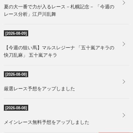
夏の大一番で力が入るレース－札幌記念－ 「今週の
レース分析」江戸川乱舞
[2026-08-09]
【今週の狙い馬】マルスレジーナ 「五十嵐アキラの
快刀乱麻」 五十嵐アキラ
[2026-08-08]
厳選レース予想をアップしました
[2026-08-08]
メインレース無料予想をアップしました