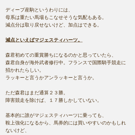
ディープ産駒というわりには、
母系は重たい馬場もこなせそうな気配もある。
減点分は取り戻せないけど、加点はできる。
減点といえばマジェスティハーツ。
森君初めての重賞勝ちになるのかと思っていたら、
森君自身が海外武者修行中。フランスで国際騎手競走に
招かれたらしい。
ラッキーと言うかアンラッキーと言うか。
ただ森君はまだ通算２３勝。
障害競走を除けば、１７勝しかしていない。
基本的に誰がマジェスティハーツに乗っても、
鞍上強化になるから、馬券的には買いやすいのかもしれ
ないけど、