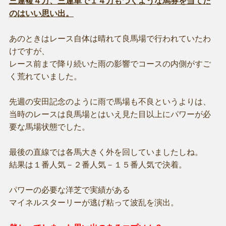
三連複４万、三連単で１４万もつくような馬券を当てた
のはいい思い出。
あのときはレース自体は晴れて良馬場で行われていたわ
けですが、
レース前まで降り続いた雨の影響でコースの内側がすご
く荒れていました。
先週の安田記念のように雨で馬場も不良というよりは、
当時のレースは良馬場とはいえ見た目以上にパワーが必
要な馬場状態でした。
最後の直線では各馬大きく外を回していましたしね。
結果は１番人気－２番人気－１５番人気で決着。
パワーの必要な洋芝で実績がある
マイネルスターリーが逃げ粘って波乱を演出。