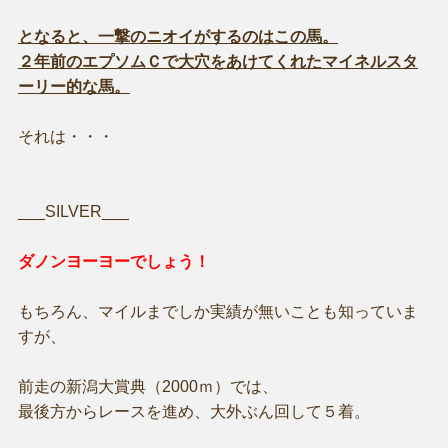
となると、一撃のニオイがするのはこの馬。
２年前のエプソムＣで大穴をあけてくれたマイネルスタ
ーリー的な馬。
それは・・・
___SILVER___
ダノンヨーヨーでしょう！
もちろん、マイルまでしか実績が無いことも知っていま
すが、
前走の新潟大賞典（2000ｍ）では、
最後方からレースを進め、大外ぶん回して５着。