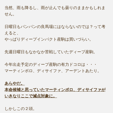
当然、雨も降るし、雨が止んでも曇りのままかもしれま
せん。
日曜日もパンパンの良馬場にはならないのでは？って考
えると、
やっぱりディープインパクト産駒は買いづらい。
先週日曜日もなかなか苦戦していたディープ産駒。
今年出走予定のディープ産駒の有力ドコロは・・・
マーティンボロ、ディサイファ、アーデントあたり。
あらやだ。
本命候補と思っていたマーティンボロ、ディサイファが
いきなりここで減点対象に。
しかしこの２頭。