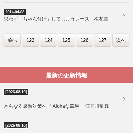
2014-04-08
思わず「ちゃん付け」してしまうレース－桜花賞－
前へ
123
124
125
126
127
次へ
最新の更新情報
[2026-08-10]
さらなる暑熱対策へ 「Alohaな競馬」 江戸川乱舞
[2026-08-10]