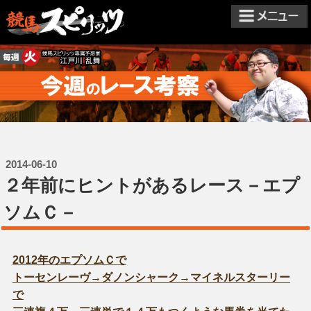
2014-06-10
２年前にヒントがあるレース－エプ
ソムＣ－
2012年のエプソムＣで
トーセンレーヴ→ダノンシャーク→マイネルスターリー
で