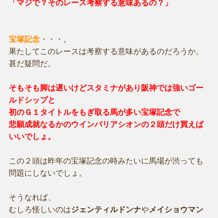
「マジで？そのレース考察する意味あるの？」
宝塚記念
・・・。
果たしてこのレースは考察する意味があるのだろうか。
甚だ疑問だ。
そもそも脚は遅いけどスタミナがあり阪神では強いゴー
ルドシップと
初のＧ１タイトルをもぎ取る馬が多い宝塚記念で
悲願成就なるかのウインバリアシオンの２頭だけ買えば
いいでしょ。
この２頭は昨年の宝塚記念の時みたいに馬場が渋っても
問題にしないでしょ。
そうなれば、
むしろ怪しいのは
ジェンティルドンナ
や
メイショウマン