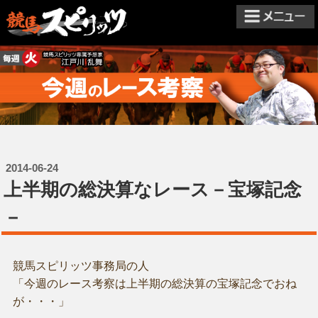
2014-06-24
上半期の総決算なレース－宝塚記念
－
競馬スピリッツ事務局の人
「今週のレース考察は上半期の総決算の宝塚記念でおね
が・・・」