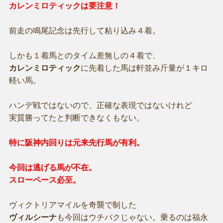
カレンミロティックは要注意！
前走の鳴尾記念は先行して粘り込み４着。
しかも１着馬とのタイム差無しの４着で、
カレンミロティック
に先着した馬は軒並み斤量が１キロ
軽い馬。
ハンデ戦ではないので、正確な表現ではないけれど
実質勝ってたと判断できなくもない。
特に阪神内回りは元来先行馬が有利。
今回は逃げる馬が不在。
スローペース必至。
ヴィクトリアマイルを奇襲で制した
ヴィルシーナ
も今回はウチパクじゃない。乗るのは福永