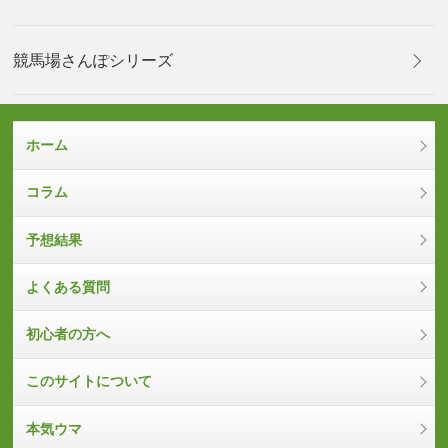
競馬場さんぽシリーズ
ホーム
コラム
予想結果
よくある質問
初心者の方へ
このサイトについて
本気ウマ