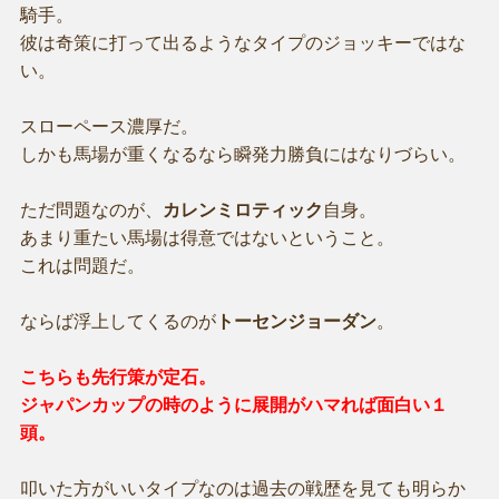
騎手。
彼は奇策に打って出るようなタイプのジョッキーではな
い。
スローペース濃厚だ。
しかも馬場が重くなるなら瞬発力勝負にはなりづらい。
ただ問題なのが、
カレンミロティック
自身。
あまり重たい馬場は得意ではないということ。
これは問題だ。
ならば浮上してくるのが
トーセンジョーダン
。
こちらも先行策が定石。
ジャパンカップの時のように展開がハマれば面白い１
頭。
叩いた方がいいタイプなのは過去の戦歴を見ても明らか