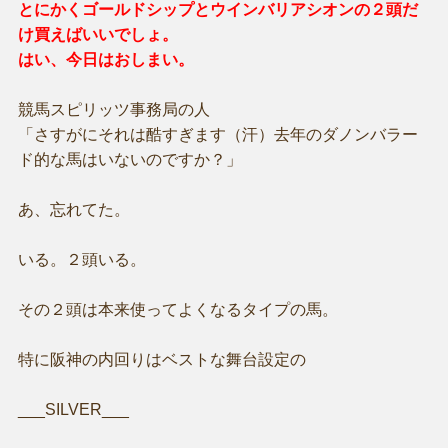
とにかくゴールドシップとウインバリアシオンの２頭だ
け買えばいいでしょ。
はい、今日はおしまい。
競馬スピリッツ事務局の人
「さすがにそれは酷すぎます（汗）去年のダノンバラー
ド的な馬はいないのですか？」
あ、忘れてた。
いる。２頭いる。
その２頭は本来使ってよくなるタイプの馬。
特に阪神の内回りはベストな舞台設定の
___SILVER___