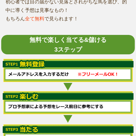
初心者では目の届かない見落とされがちな馬を選び、的
中に導く予想は見事なもの！
もちろん
全て無料
で見られます！
無料で楽しく当てる&儲ける
3ステップ