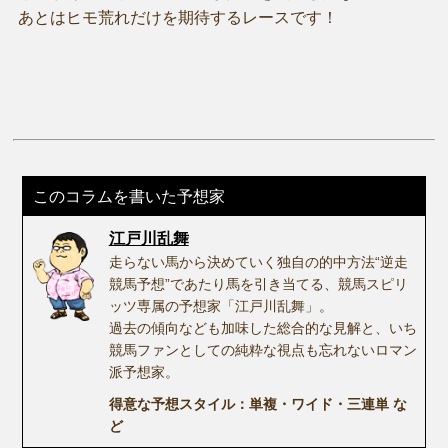
あとはヒモ荒れだけを期待するレースです！
このコラムを書いた予想家
江戸川乱舞
走らない馬から決めていく独自の的中方法“逆走
競馬予想”であたり馬を引き当てる、競馬スピリ
ッツ専属の予想家「江戸川乱舞」。
過去の傾向なども加味した総合的な見解と、いち
競馬ファンとしての純粋な視点も忘れないロマン
派予想家。
得意な予想スタイル：単複・ワイド・三連単 な
ど