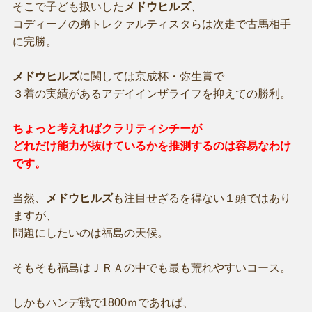
そこで子ども扱いした
メドウヒルズ
、
コディーノの弟トレクァルティスタらは次走で古馬相手
に完勝。
メドウヒルズ
に関しては京成杯・弥生賞で
３着の実績があるアデイインザライフを抑えての勝利。
ちょっと考えればクラリティシチーが
どれだけ能力が抜けているかを推測するのは容易なわけ
です。
当然、
メドウヒルズ
も注目せざるを得ない１頭ではあり
ますが、
問題にしたいのは福島の天候。
そもそも福島はＪＲＡの中でも最も荒れやすいコース。
しかもハンデ戦で1800ｍであれば、