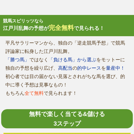
競馬スピリッツなら
完全無料
江戸川乱舞の予想が
で見られる！
平凡サラリーマンから、独自の「逆走競馬予想」で競馬
評論家に転身した江戸川乱舞。
「勝つ馬」
ではなく
「負ける馬」から選ぶ
をモットーに
独自の予想を繰り広げ、
高配当
の
的中レース
を
量産中！
初心者では目の届かない見落とされがちな馬を選び、的
中に導く予想は見事なもの！
もちろん
全て無料
で見られます！
無料で楽しく当てる&儲ける
3ステップ