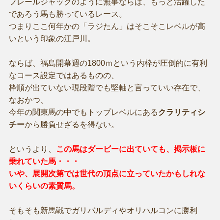
フレールジャックのように無事ならば、もっと活躍した
であろう馬も勝っているレース。
つまりここ何年かの「ラジたん」はそこそこレベルが高
いという印象の江戸川。
ならば、福島開幕週の1800ｍという内枠が圧倒的に有利
なコース設定ではあるものの、
枠順が出ていない現段階でも堅軸と言っていい存在で、
なおかつ、
今年の関東馬の中でもトップレベルにある
クラリティシ
チー
から勝負せざるを得ない。
というより、
この馬はダービーに出ていても、掲示板に
乗れていた馬・・・
いや、展開次第では世代の頂点に立っていたかもしれな
いくらいの素質馬。
そもそも新馬戦でガリバルディやオリハルコンに勝利