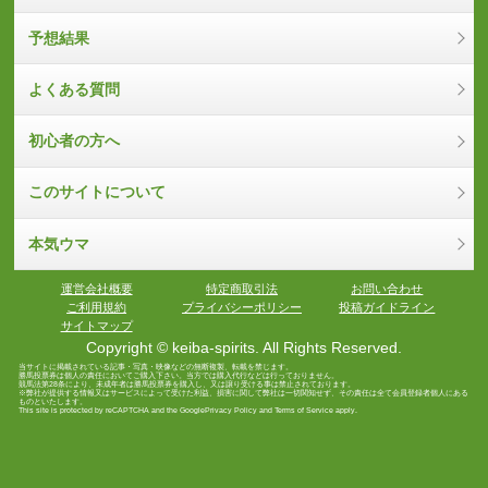
予想結果
よくある質問
初心者の方へ
このサイトについて
本気ウマ
運営会社概要
特定商取引法
お問い合わせ
ご利用規約
プライバシーポリシー
投稿ガイドライン
サイトマップ
Copyright © keiba-spirits. All Rights Reserved.
当サイトに掲載されている記事・写真・映像などの無断複製、転載を禁じます。
勝馬投票券は個人の責任においてご購入下さい。当方では購入代行などは行っておりません。
競馬法第28条により、未成年者は勝馬投票券を購入し、又は譲り受ける事は禁止されております。
※弊社が提供する情報又はサービスによって受けた利益、損害に関して弊社は一切関知せず、その責任は全て会員登録者個人にある
ものといたします。
This site is protected by reCAPTCHA and the Google
Privacy Policy
and
Terms of Service
apply.