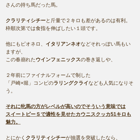
さんの持ち馬だった馬。
クラリティシチー
と斤量で２キロも差があるのは有利。
枠順次第では食指を伸ばしたい１頭です。
他にもピオネロ、
イタリアンネオ
などそれっぽい馬もい
ますが、
この春崩れた
ウインフェニックス
の巻き返しや、
２年前にファイナルフォームで制した
「戸崎×堀」コンビの
ラリングクライ
なども人気になりそ
う。
それに牝馬の方がレベルが高いのでそういう意味では
スイートピーＳで適性を見せたカウニスクッカ51キロも
魅力。
とにかく
クラリティシチー
が抽選を突破したなら、