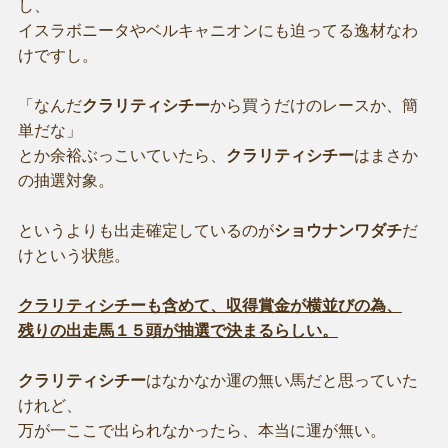
し、
イスラボニータやベルキャニオンにも迫ってる逸材なわ
けですし。
「なんだ
クラリティシチー
から買うだけのレースか、簡
単だな」
とか余裕ぶっこいていたら、
クラリティシチー
はまさか
の抽選対象。
というよりも出走確定しているのが
ショウナンワダチ
だ
けという状態。
クラリティシチーも含めて、収得賞金が横並びの為、
残りの出走馬１５頭が抽選で決まるらしい。
クラリティシチー
はなかなか運の無い馬だと思っていた
けれど、
万が一ここで出られなかったら、本当に運が無い。