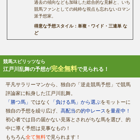
過去の傾向なども加味した総合的な見解と、いち
競馬ファンとしての純粋な視点も忘れないロマン
派予想家。
得意な予想スタイル：単複・ワイド・三連単 な
ど
競馬スピリッツなら
完全無料
江戸川乱舞の予想が
で見られる！
平凡サラリーマンから、独自の「逆走競馬予想」で競馬
評論家に転身した江戸川乱舞。
「勝つ馬」
ではなく
「負ける馬」から選ぶ
をモットーに
独自の予想を繰り広げ、
高配当
の
的中レース
を
量産中！
初心者では目の届かない見落とされがちな馬を選び、的
中に導く予想は見事なもの！
もちろん
全て無料
で見られます！