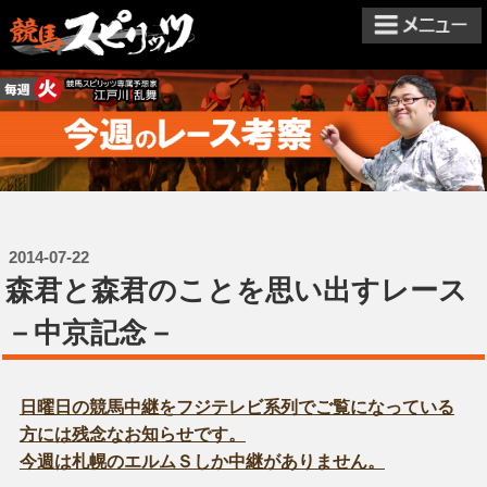
2014-07-22
森君と森君のことを思い出すレース
－中京記念－
日曜日の競馬中継をフジテレビ系列でご覧になっている
方には残念なお知らせです。
今週は札幌のエルムＳしか中継がありません。