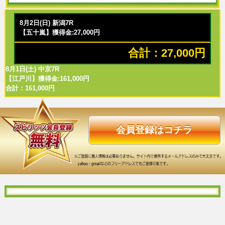
8月2日(日) 新潟7R
【五十嵐】獲得金:27,000円
合計：27,000円
8月1日(土) 中京7R
【江戸川】獲得金:161,000円
合計：161,000円
会員登録はコチラ