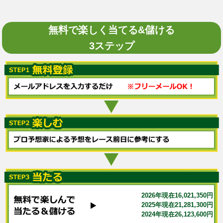
無料で楽しく当てる&儲ける
3ステップ
2026年現在16,021,350円
2025年現在21,281,300円
2024年現在26,123,600円