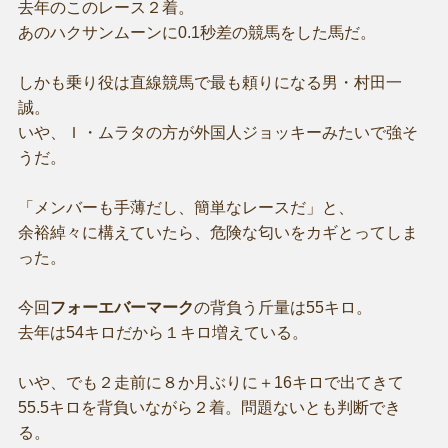
去年のこのレース２着。
あのハクサンムーンに0.1秒差の競馬をした馬だ。
しかも乗り役は直線競馬で最も頼りになる男・村田一
誠。
いや、Ｉ・ムラタの方が外国人ジョッキーみたいで強そ
うだ。
「メンバーも手薄だし、簡単なレースだ」と、
余裕綽々に構えていたら、危険な匂いをカギとってしま
った。
今回
フォーエバーマーク
の背負う斤量は55キロ。
去年は54キロだから１キロ増えている。
いや、でも２走前に８か月ぶりに＋16キロで出てきて
55.5キロを背負いながら２着。問題ないとも判断でき
る。