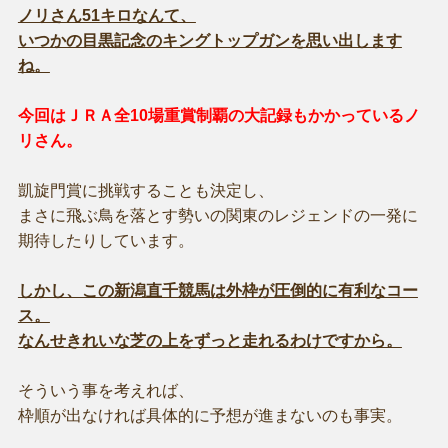
ノリさん51キロなんて、
いつかの目黒記念のキングトップガンを思い出します
ね。
今回はＪＲＡ全10場重賞制覇の大記録もかかっているノ
リさん。
凱旋門賞に挑戦することも決定し、
まさに飛ぶ鳥を落とす勢いの関東のレジェンドの一発に
期待したりしています。
しかし、この新潟直千競馬は外枠が圧倒的に有利なコー
ス。
なんせきれいな芝の上をずっと走れるわけですから。
そういう事を考えれば、
枠順が出なければ具体的に予想が進まないのも事実。