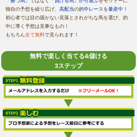
「勝つ馬」
ではなく
「負ける馬」から選ぶ
をモットーに
独自の予想を繰り広げ、
高配当
の
的中レース
を
量産中！
初心者では目の届かない見落とされがちな馬を選び、的
中に導く予想は見事なもの！
もちろん
全て無料
で見られます！
無料で楽しく当てる&儲ける
3ステップ