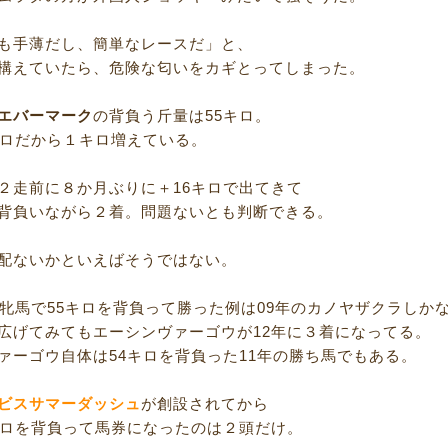
も手薄だし、簡単なレースだ」と、
構えていたら、危険な匂いをカギとってしまった。
エバーマーク
の背負う斤量は55キロ。
キロだから１キロ増えている。
２走前に８か月ぶりに＋16キロで出てきて
ロを背負いながら２着。問題ないとも判断できる。
配ないかといえばそうではない。
、牝馬で55キロを背負って勝った例は09年のカノヤザクラしか
広げてみてもエーシンヴァーゴウが12年に３着になってる。
ァーゴウ自体は54キロを背負った11年の勝ち馬でもある。
ビスサマーダッシュ
が創設されてから
キロを背負って馬券になったのは２頭だけ。