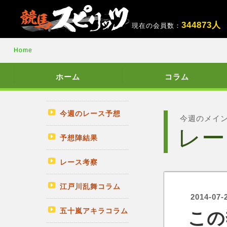
3
4
4
8
7
3
人
現在の会員数：
Home
ホーム
コラム
今週のレース予想
今週のメイ
レー
予想陣結果
レース考察
江戸川乱舞コラム
2014-07-
五十嵐アキラコラム
この