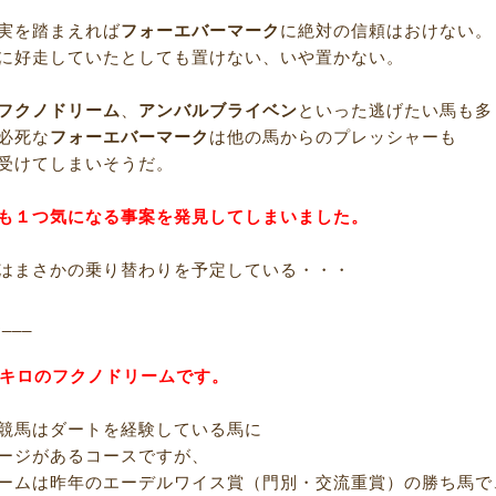
実を踏まえれば
フォーエバーマーク
に絶対の信頼はおけない。
に好走していたとしても置けない、いや置かない。
フクノドリーム
、
アンバルブライベン
といった逃げたい馬も多
必死な
フォーエバーマーク
は他の馬からのプレッシャーも
受けてしまいそうだ。
も１つ気になる事案を発見してしまいました。
はまさかの乗り替わりを予定している・・・
R___
1キロのフクノドリームです。
競馬はダートを経験している馬に
ージがあるコースですが、
ームは昨年のエーデルワイス賞（門別・交流重賞）の勝ち馬で