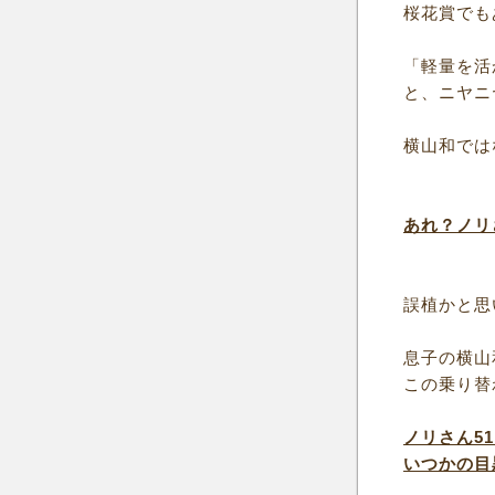
桜花賞でも
「軽量を活
と、ニヤニ
横山和では
あれ？ノリ
誤植かと思
息子の横山
この乗り替
ノリさん5
いつかの目