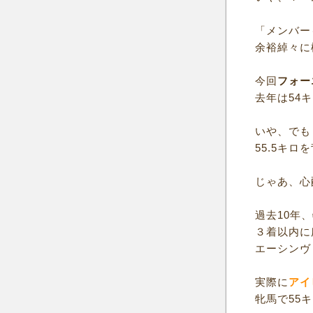
「メンバー
余裕綽々に
今回
フォー
去年は54
いや、でも
55.5キ
じゃあ、心
過去10年
３着以内に
エーシンヴ
実際に
アイ
牝馬で55