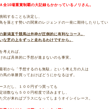
Ａ全10場重賞制覇の大記録もかかっているノリさん。
挑戦することも決定し、
鳥を落とす勢いの関東のレジェンドの一発に期待したりしてい
の新潟直千競馬は外枠が圧倒的に有利なコース。
いな芝の上をずっと走れるわけですから。
を考えれば、
ければ具体的に予想が進まないのも事実。
最初から「予想するのも無駄」という考え方の人は
の馬の単勝買っておけばどうにかなるはず。
ースだし、１００円ずつ買っても
定頭数なら５００円程度で済みますし、
た穴が来ればプラスになってしまうオイシイレース。