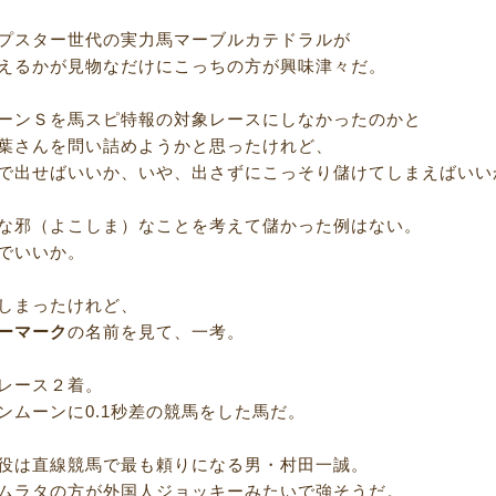
プスター世代の実力馬マーブルカテドラルが
えるかが見物なだけにこっちの方が興味津々だ。
ーンＳを馬スピ特報の対象レースにしなかったのかと
葉さんを問い詰めようかと思ったけれど、
で出せばいいか、いや、出さずにこっそり儲けてしまえばいい
な邪（よこしま）なことを考えて儲かった例はない。
でいいか。
しまったけれど、
ーマーク
の名前を見て、一考。
レース２着。
ンムーンに0.1秒差の競馬をした馬だ。
役は直線競馬で最も頼りになる男・村田一誠。
ムラタの方が外国人ジョッキーみたいで強そうだ。