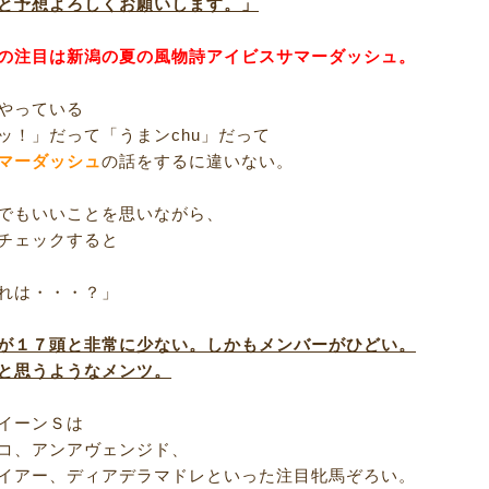
と予想よろしくお願いします。」
の注目は新潟の夏の風物詩アイビスサマーダッシュ。
やっている
ッ！」だって「うまンchu」だって
マーダッシュ
の話をするに違いない。
でもいいことを思いながら、
チェックすると
れは・・・？」
が１７頭と非常に少ない。しかもメンバーがひどい。
と思うようなメンツ。
イーンＳは
コ、アンアヴェンジド、
イアー、ディアデラマドレといった注目牝馬ぞろい。