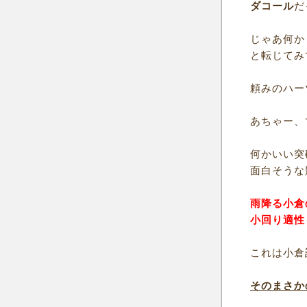
ダコール
だ
じゃあ何か
と転じてみ
頼みのハー
あちゃー、
何かいい突
面白そうな
雨降る小倉
小回り適性
これは小倉
そのまさか