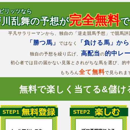
ピリッツなら
完全無料
戸川乱舞の予想が
平凡サラリーマンから、独自の「逆走競馬予想」で競馬評
「勝つ馬」
「負ける馬」から
ではなく
高配当
的中レ
独自の予想を繰り広げ、
の
初心者では目の届かない見落とされがちな馬を選び、的
全て無料
もちろん
で見られま
無料で楽しく当てる&儲け