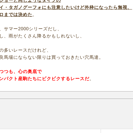
ジョーと同じようなタイプの
イ・タガノグーフォにも注意したいけど外枠になったら無視、
ロまでは決めた
。
、サマー2000シリーズだし、
し、雨がたくさん降るかもしれないし、
の多いレースだけれど、
良馬場にならない限りは買っておきたい穴馬達。
つつも、心の奥底で
ンパクト産駒たちにビクビクするレースだ
。