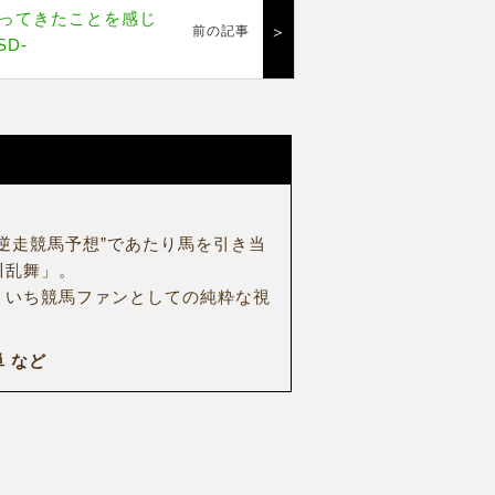
ってきたことを感じ
＞
前の記事
SD-
逆走競馬予想”であたり馬を引き当
川乱舞」。
、いち競馬ファンとしての純粋な視
 など