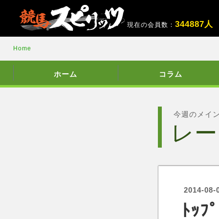
3
4
4
8
8
7
人
現在の会員数：
Home
ホーム
コラム
今週のメイ
レー
2014-08-
ﾄｯ