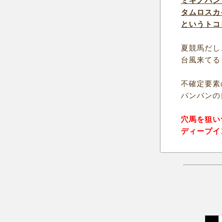
ミキノバン
タムロスカ
というトコ
夏競馬だし
台風来てる
不確定要素
パンパンの
穴馬を狙い
ディープイ