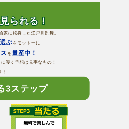
で見られる！
論家に転身した江戸川乱舞。
選ぶ
をモットーに
ース
量産中！
を
中に導く予想は見事なもの！
す！
る3ステップ