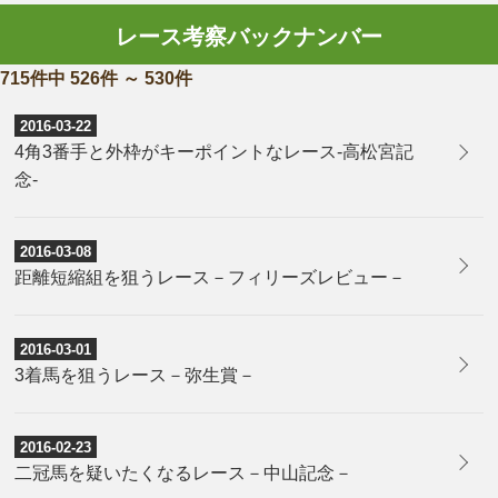
レース考察バックナンバー
715件中 526件 ～ 530件
2016-03-22
​4角3番手と外枠がキーポイントなレース-高松宮記
念-
2016-03-08
​距離短縮組を狙うレース－フィリーズレビュー－
2016-03-01
​3着馬を狙うレース－弥生賞－
2016-02-23
二冠馬を疑いたくなるレース－中山記念－