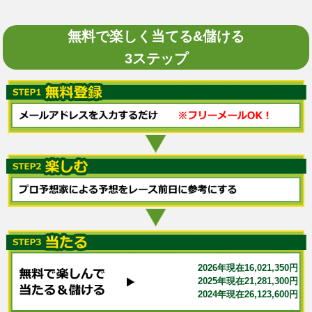
無料で楽しく当てる&儲ける
3ステップ
2026年現在16,021,350円
2025年現在21,281,300円
2024年現在26,123,600円