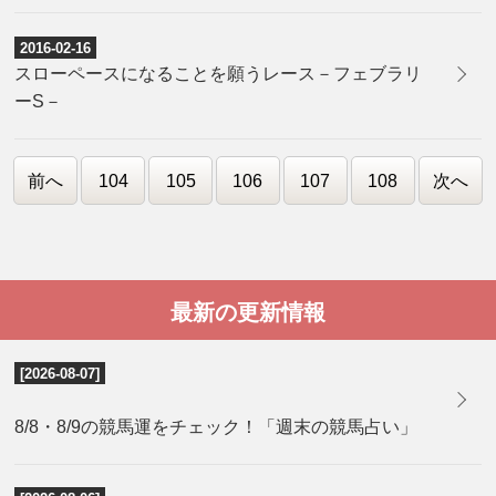
2016-02-16
スローペースになることを願うレース－フェブラリ
ーS－
前へ
104
105
106
107
108
次へ
最新の更新情報
[2026-08-07]
8/8・8/9の競馬運をチェック！「週末の競馬占い」