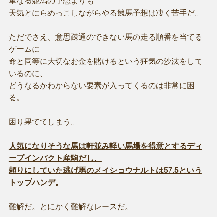
単なる競馬の予想よりも
天気とにらめっこしながらやる競馬予想は凄く苦手だ。
ただでさえ、意思疎通のできない馬の走る順番を当てる
ゲームに
命と同等に大切なお金を賭けるという狂気の沙汰をして
いるのに、
どうなるかわからない要素が入ってくるのは非常に困
る。
困り果ててしまう。
人気になりそうな馬は軒並み軽い馬場を得意とするディ
ープインパクト産駒だし、
頼りにしていた逃げ馬のメイショウナルトは57.5という
トップハンデ。
難解だ。とにかく難解なレースだ。