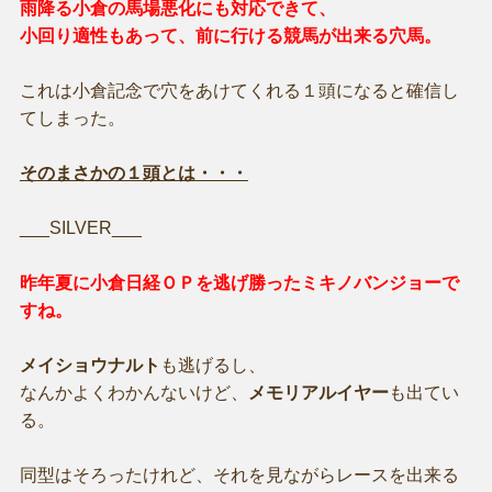
雨降る小倉の馬場悪化にも対応できて、
小回り適性もあって、前に行ける競馬が出来る穴馬。
これは小倉記念で穴をあけてくれる１頭になると確信し
てしまった。
そのまさかの１頭とは・・・
___SILVER___
昨年夏に小倉日経ＯＰを逃げ勝ったミキノバンジョーで
すね。
メイショウナルト
も逃げるし、
なんかよくわかんないけど、
メモリアルイヤー
も出てい
る。
同型はそろったけれど、それを見ながらレースを出来る