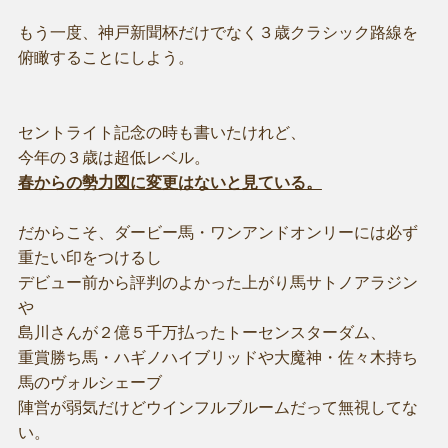
もう一度、神戸新聞杯だけでなく３歳クラシック路線を
俯瞰することにしよう。
セントライト記念の時も書いたけれど、
今年の３歳は超低レベル。
春からの勢力図に変更はないと見ている。
だからこそ、ダービー馬・ワンアンドオンリーには必ず
重たい印をつけるし
デビュー前から評判のよかった上がり馬サトノアラジン
や
島川さんが２億５千万払ったトーセンスターダム、
重賞勝ち馬・ハギノハイブリッドや大魔神・佐々木持ち
馬のヴォルシェーブ
陣営が弱気だけどウインフルブルームだって無視してな
い。