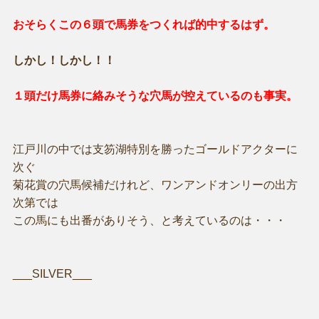
おそらくこの６頭で馬券をつくれば的中するはず。
しかし！しかし！！
１頭だけ馬券に絡みそうな穴馬が控えているのも事実。
江戸川の中では支笏湖特別を勝ったゴールドアクターに
次ぐ
菊花賞の穴馬候補だけれど、ワンアンドオンリーの出方
次第では
この馬にも出番がありそう、と考えているのは・・・
___SILVER___