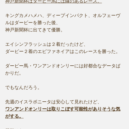
神戸新聞杯はダービー馬には縁のあるレース。
キングカメハメハ、ディープインパクト、オルフェーヴ
ルはダービーを勝った後、
神戸新聞杯に出てきて優勝。
エイシンフラッシュは２着だったけど、
ダービー２着のエピファネイアはこのレースを勝った。
ダービー馬・ワンアンドオンリーには好都合なデータば
かりだ。
でもなんだろう。
先週のイスラボニータは安心して見れたけど、
ワンアンドオンリーは取りこぼす可能性がありそうな気
がする。