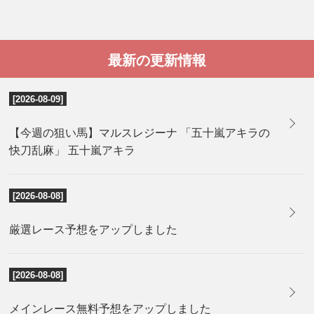
最新の更新情報
[2026-08-09]
【今週の狙い馬】マルスレジーナ 「五十嵐アキラの
快刀乱麻」 五十嵐アキラ
[2026-08-08]
厳選レース予想をアップしました
[2026-08-08]
メインレース無料予想をアップしました