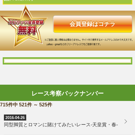
会員登録はコチラ
レース考察バックナンバー
715件中 521件 ～ 525件
2016-04-26
同型脚質とロマンに賭けてみたいレース-天皇賞・春-