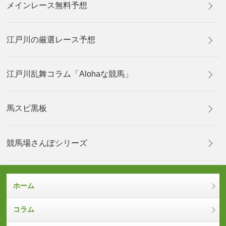
メインレース無料予想
江戸川の厳選レース予想
江戸川乱舞コラム「Alohaな競馬」
馬スピ黒板
競馬場さんぽシリーズ
ホーム
コラム