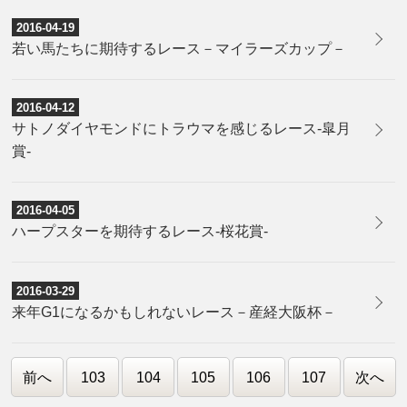
2016-04-19
若い馬たちに期待するレース－マイラーズカップ－
2016-04-12
​サトノダイヤモンドにトラウマを感じるレース-皐月
賞-
2016-04-05
ハープスターを期待するレース-桜花賞-
2016-03-29
来年G1になるかもしれないレース－産経大阪杯－
前へ
103
104
105
106
107
次へ