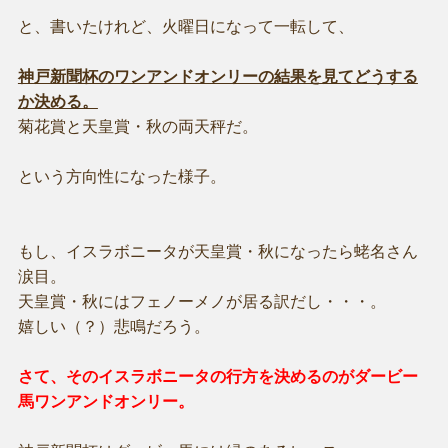
と、書いたけれど、火曜日になって一転して、
神戸新聞杯のワンアンドオンリーの結果を見てどうする
か決める。
菊花賞と天皇賞・秋の両天秤だ。
という方向性になった様子。
もし、イスラボニータが天皇賞・秋になったら蛯名さん
涙目。
天皇賞・秋にはフェノーメノが居る訳だし・・・。
嬉しい（？）悲鳴だろう。
さて、そのイスラボニータの行方を決めるのがダービー
馬ワンアンドオンリー。