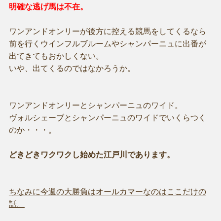
明確な逃げ馬は不在。
ワンアンドオンリーが後方に控える競馬をしてくるなら
前を行くウインフルブルームやシャンパーニュに出番が
出てきてもおかしくない。
いや、出てくるのではなかろうか。
ワンアンドオンリーとシャンパーニュのワイド。
ヴォルシェーブとシャンパーニュのワイドでいくらつく
のか・・・。
どきどきワクワクし始めた江戸川であります。
ちなみに今週の大勝負はオールカマーなのはここだけの
話。