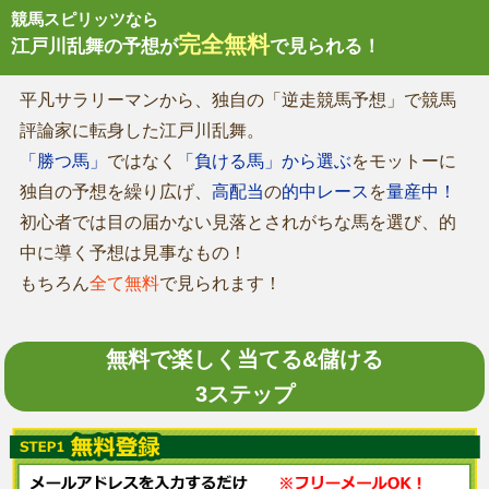
競馬スピリッツなら
完全無料
江戸川乱舞の予想が
で見られる！
平凡サラリーマンから、独自の「逆走競馬予想」で競馬
評論家に転身した江戸川乱舞。
「勝つ馬」
ではなく
「負ける馬」から選ぶ
をモットーに
独自の予想を繰り広げ、
高配当
の
的中レース
を
量産中！
初心者では目の届かない見落とされがちな馬を選び、的
中に導く予想は見事なもの！
もちろん
全て無料
で見られます！
無料で楽しく当てる&儲ける
3ステップ