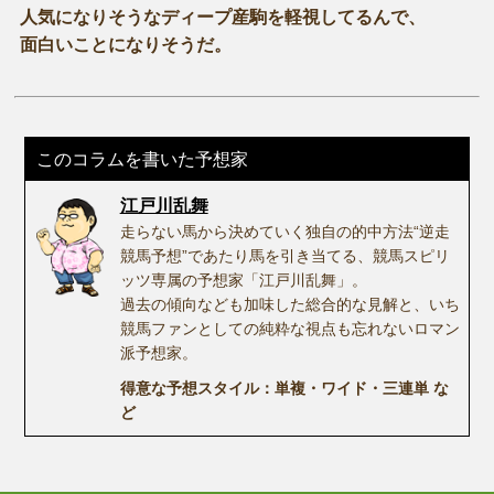
人気になりそうなディープ産駒を軽視してるんで、
面白いことになりそうだ。
このコラムを書いた予想家
江戸川乱舞
走らない馬から決めていく独自の的中方法“逆走
競馬予想”であたり馬を引き当てる、競馬スピリ
ッツ専属の予想家「江戸川乱舞」。
過去の傾向なども加味した総合的な見解と、いち
競馬ファンとしての純粋な視点も忘れないロマン
派予想家。
得意な予想スタイル：単複・ワイド・三連単 な
ど