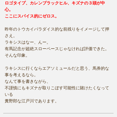
ロゴタイプ、カレンブラックヒル、キズナの３頭が中
心。
ここにスパイス的にゼロス。
昨年のトウカイパラダイス的な前残りをイメージして押
さえ。
ラキシスはなー、んー。
有馬記念が超絶スローペースじゃなければ評価できた。
そんな印象。
ラキシスに行くならエアソミュールだと思う、馬券的な
事を考えるなら。
なんて事を書きながら、
不謹慎にもキズナが取りこぼす可能性に賭けたくなって
いる
糞野郎な江戸川であります。