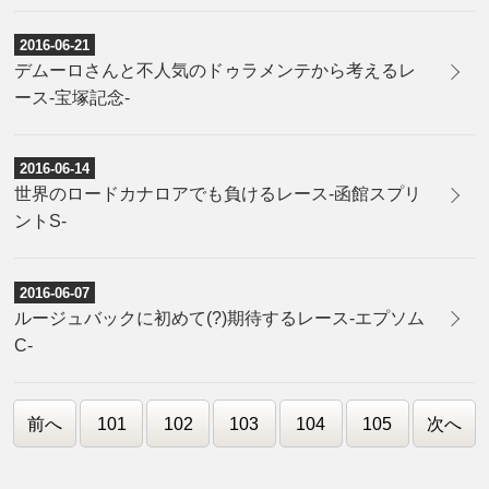
2016-06-21
​デムーロさんと不人気のドゥラメンテから考えるレ
ース-宝塚記念-
2016-06-14
​世界のロードカナロアでも負けるレース-函館スプリ
ントS-
2016-06-07
ルージュバックに初めて(?)期待するレース-エプソム
C-
前へ
101
102
103
104
105
次へ