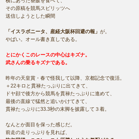
横にあった昼飯を食べて、
その原稿を競馬スピリッツへ
送信しようとした瞬間
「イスラボニータ、産経大阪杯回避の報」
が。
やばい。オール書き直しである。
とにかくこのレースの中心はキズナ。
武さんの乗るキズナである。
昨年の天皇賞・春で怪我して以降、京都記念で復活。
＋22キロと貫禄たっぷりに出てきて、
ドヤ顔で後方から競馬を貫禄たっぷりに進めて、
最後の直線で猛然と追いかけてきて、
貫禄たっぷりに33.3秒の末脚を披露して３着。
なんとか面目を保った感じだ。
前走の走りっぷりを見れば、