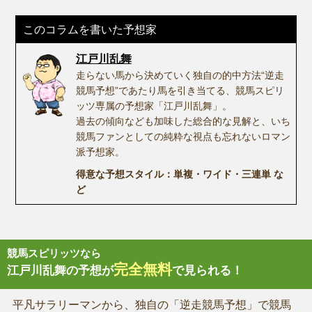
このコラムを書いた予想家
江戸川乱舞
走らない馬から決めていく独自の的中方法“逆走
競馬予想”であたり馬を引き当てる、競馬スピリ
ッツ専属の予想家「江戸川乱舞」。
過去の傾向なども加味した総合的な見解と、いち
競馬ファンとしての純粋な視点も忘れないロマン
派予想家。
得意な予想スタイル：単複・ワイド・三連単 な
ど
競馬スピリッツなら
完全無料
江戸川乱舞の予想が
で見られる！
平凡サラリーマンから、独自の「逆走競馬予想」で競馬