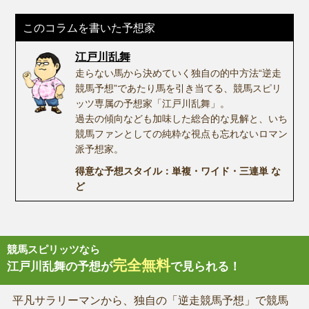
このコラムを書いた予想家
江戸川乱舞
走らない馬から決めていく独自の的中方法“逆走
競馬予想”であたり馬を引き当てる、競馬スピリ
ッツ専属の予想家「江戸川乱舞」。
過去の傾向なども加味した総合的な見解と、いち
競馬ファンとしての純粋な視点も忘れないロマン
派予想家。
得意な予想スタイル：単複・ワイド・三連単 な
ど
競馬スピリッツなら
完全無料
江戸川乱舞の予想が
で見られる！
平凡サラリーマンから、独自の「逆走競馬予想」で競馬