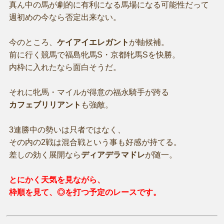
真ん中の馬が劇的に有利になる馬場になる可能性だって
週初めの今なら否定出来ない。
今のところ、
ケイアイエレガント
が軸候補。
前に行く競馬で福島牝馬S・京都牝馬Sを快勝。
内枠に入れたなら面白そうだ。
それに牝馬・マイルが得意の福永騎手が跨る
カフェブリリアント
も強敵。
3連勝中の勢いは只者ではなく、
その内の2戦は混合戦という事も好感が持てる。
差しの効く展開なら
ディアデラマドレ
が随一。
とにかく天気を見ながら、
枠順を見て、◎を打つ予定のレースです。