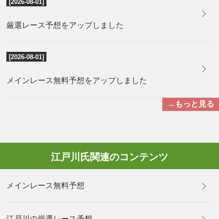
[2026-08-01]
厳選レース予想をアップしました
[2026-08-01]
メインレース無料予想をアップしました
→もっと見る
江戸川氏関連のコンテンツ
メインレース無料予想
江戸川の厳選レース予想