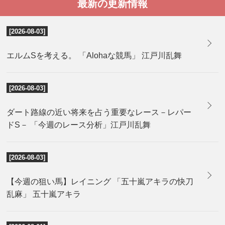
最新の更新情報
[2026-08-03]
エルムSを考える。 「Alohaな競馬」 江戸川乱舞
[2026-08-03]
ダート路線の近い将来を占う重要なレース－レパー
ドS－ 「今週のレース分析」江戸川乱舞
[2026-08-03]
【今週の狙い馬】レイニング 「五十嵐アキラの快刀
乱麻」 五十嵐アキラ