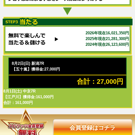
2026年現在16,021,350円
2025年現在21,281,300円
2024年現在26,123,600円
8月2日(日) 新潟7R
【五十嵐】獲得金:27,000円
合計：27,000円
8月1日(土) 中京7R
【江戸川】獲得金:161,000円
合計：161,000円
会員登録はコチラ