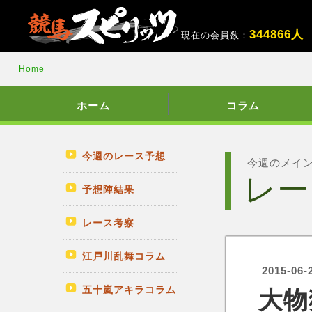
3
4
4
8
6
6
人
現在の会員数：
Home
ホーム
コラム
今週のレース予想
今週のメイ
レー
予想陣結果
レース考察
江戸川乱舞コラム
2015-06-
五十嵐アキラコラム
大物