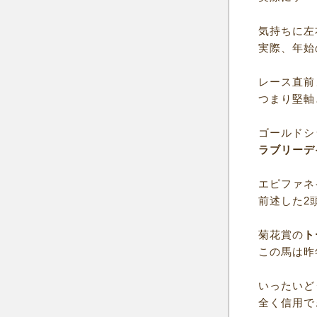
気持ちに左
実際、年始
レース直前
つまり堅軸
ゴールドシ
ラブリーデ
エピファネ
前述した2
菊花賞の
ト
この馬は昨
いったいど
全く信用で