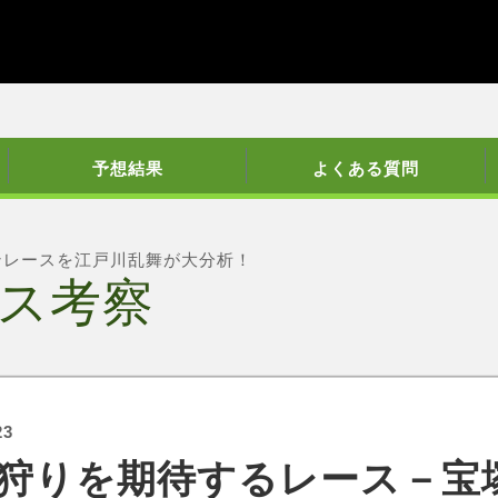
予想結果
よくある質問
ンレースを江戸川乱舞が大分析！
ス考察
23
狩りを期待するレース－宝