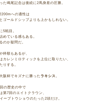
った鳴尾記念は後続に2馬身差の圧勝。
2200mへの適性は
とゴールドシップよりも上かもしれない。
に5戦目。
詰めている感もある。
るのか疑問だ。
や枠順もあるが、
はカレンミロティックを上位に取りたい、
たりする。
大阪杯でキズナに勝った
ラキシス
。
5回の歴史の中で
は第7回のエイトクラウン、
スイープトウショウのたった2頭だけ。