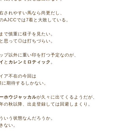
右されやすい馬なら尚更だし、
のAJCCでは7着と大敗している。
まで慎重に様子を見たい。
と思って◎は打ちづらい。
ップ以外に重い印を打つ予定なのが、
イ
と
カレンミロティック
。
イア不在の今回は
頭に期待するしかない。
ーホウジャッカル
が久々に出てくるようだが、
年の秋以降、出走登録しては回避しまくり。
ういう状態なんだろうか。
きない。