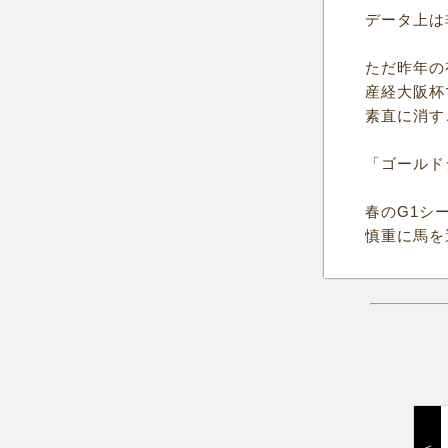
データ上は
ただ昨年の
産経大阪杯
素直に消す
「ゴールド
春のG1シ
慎重に馬を
＜