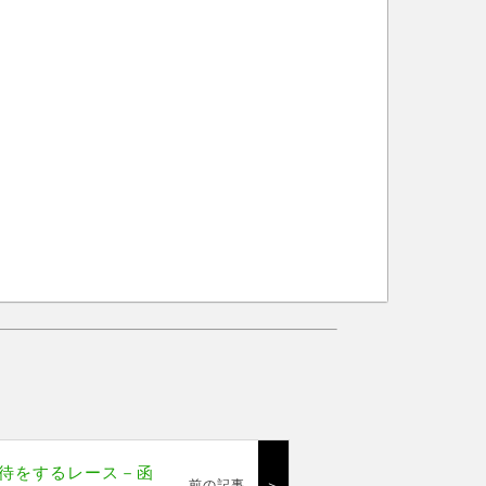
待をするレース－函
＞
前の記事