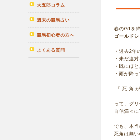
大五郎コラム
週末の競馬占い
春のG1を
競馬初心者の方へ
ゴールドシ
よくある質問
・過去2年
・未だ連対
・既にほと
・雨が降っ
「 死 角 が
って、グリ
自信満々に
でも、本当
死角は無い