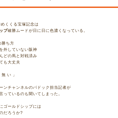
締めくくる宝塚記念は
ップ
確勝ムードが日に日に色濃くなっている。
の勝ち方
を外していない阪神
んどの馬と対戦済み
ても大丈夫
 無 い 」
ーンチャンネルのパドック担当記者が
言っているのも聞いてしまった。
にゴールドシップには
のだろうか?