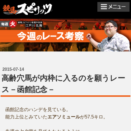
2015-07-14
高齢穴馬が内枠に入るのを願うレー
ス－函館記念－
函館記念のハンデを見ている。
能力上位とみていた
エアソミュール
が57.5キロ。