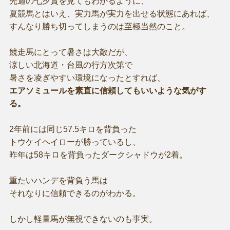
先週の七夕賞を見てもわかるように、
夏競馬とはいえ、実力馬が実力を出せる状態にあれば、
すんなり勝ち切ってしまうのは至極当然のこと。
競走馬にとって暑さは大敵だが、
涼しい北海道・台風の行方次第で
暑さを凌ぎやすい環境になったとすれば、
エアソミュールを素直に信頼してもいいような気がす
る。
2年前には同じ57.5キロを背負った
トウケイヘイローが勝っているし、
昨年は58キロを背負ったダークシャドウが2着。
重たいハンデを背負う馬は
それなりに信頼できるのがわかる。
しかし軽量馬が無視できないのも事実。