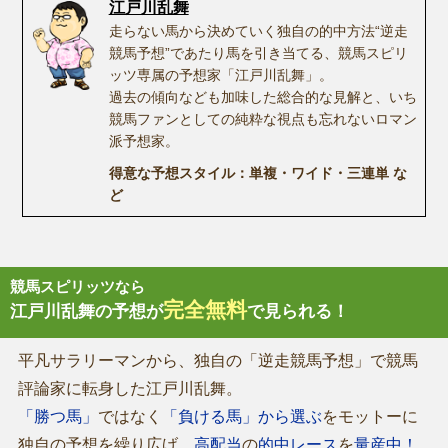
江戸川乱舞
走らない馬から決めていく独自の的中方法“逆走
競馬予想”であたり馬を引き当てる、競馬スピリ
ッツ専属の予想家「江戸川乱舞」。
過去の傾向なども加味した総合的な見解と、いち
競馬ファンとしての純粋な視点も忘れないロマン
派予想家。
得意な予想スタイル：単複・ワイド・三連単 な
ど
競馬スピリッツなら
完全無料
江戸川乱舞の予想が
で見られる！
平凡サラリーマンから、独自の「逆走競馬予想」で競馬
評論家に転身した江戸川乱舞。
「勝つ馬」
ではなく
「負ける馬」から選ぶ
をモットーに
独自の予想を繰り広げ、
高配当
の
的中レース
を
量産中！