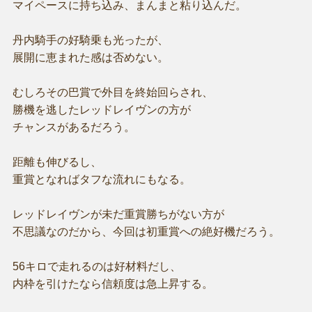
マイペースに持ち込み、まんまと粘り込んだ。
丹内騎手の好騎乗も光ったが、
展開に恵まれた感は否めない。
むしろその巴賞で外目を終始回らされ、
勝機を逃したレッドレイヴンの方が
チャンスがあるだろう。
距離も伸びるし、
重賞となればタフな流れにもなる。
レッドレイヴンが未だ重賞勝ちがない方が
不思議なのだから、今回は初重賞への絶好機だろう。
56キロで走れるのは好材料だし、
内枠を引けたなら信頼度は急上昇する。