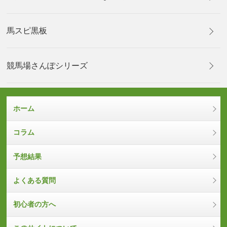
馬スピ黒板
競馬場さんぽシリーズ
ホーム
コラム
予想結果
よくある質問
初心者の方へ