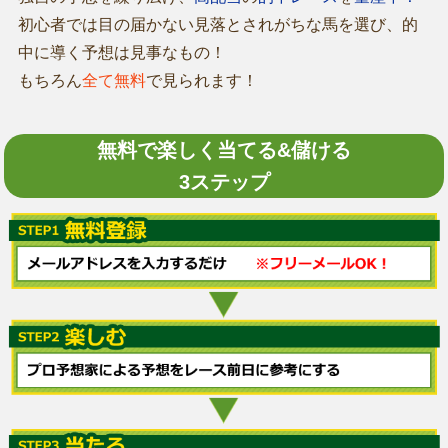
初心者では目の届かない見落とされがちな馬を選び、的
中に導く予想は見事なもの！
もちろん
全て無料
で見られます！
無料で楽しく当てる&儲ける
3ステップ